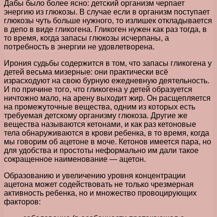
Дабы было более ясно: детский организм черпает
энергию из глюкозы. В случае если в организм поступает
глюкозы чуть больше нужного, то излишек откладывается
в депо в виде гликогена. Гликоген нужен как раз тогда, в
то время, когда запасы глюкозы исчерпаны, а
потребность в энергии не удовлетворена.
Ирония судьбы содержится в том, что запасы гликогена у
детей весьма мизерные: они практически всё
израсходуют на свою бурную ежедневную деятельность.
И по причине того, что гликогена у детей образуется
ничтожно мало, на арену выходит жир. Он расщепляется
на промежуточные вещества, одним из которых есть
требуемая детскому организму глюкоза. Другие же
вещества называются кетонами, и как раз кетоновые
тела обнаруживаются в крови ребенка, в то время, когда
мы говорим об ацетоне в моче. Кетонов имеется пара, но
для удобства и простоты неформально им дали такое
сокращенное наименование — ацетон.
Образованию и увеличению уровня концентрации
ацетона может содействовать не только чрезмерная
активность ребенка, но и множество провоцирующих
факторов: