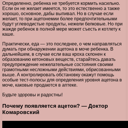
Определенно, ребенка не требуется кормить насильно.
Если он не желает имеется, то это естественно а также
хорошо, основное, дабы выпивал. Но в случае если
желает, то при ацетонемии более предпочтительными
будут углеводистые продукты, нежели белковые. Но при
жажде ребенок в полной мере может съесть и котлету к
каше.
Практически, еда — это последнее, о чем направляться
думать при обнаружении ацетона в моче ребенка. В
дальнейшем, в случае если ваш кроха склонен к
образованию кетоновых веществ, старайтесь давать
предупреждение нежелательные состояния своими
грамотными несложными действиями, обрисованными
выше. А контролировать обстановку окажут помощь
особые тест-полосы для определения уровня ацетона в
моче, каковые продаются в аптеке.
Будьте здоровы и радостны!
Почему появляется ацетон? — Доктор
Комаровский