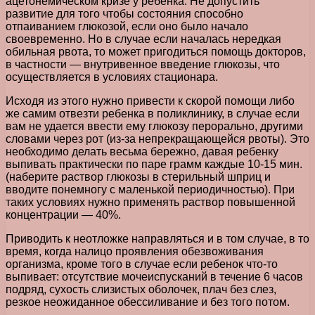
ацетонемическом кризе у ребенка. Не допустить
развитие для того чтобы состояния способно
отпаиванием глюкозой, если оно было начало
своевременно. Но в случае если началась нередкая
обильная рвота, то может пригодиться помощь докторов,
в частности — внутривенное введение глюкозы, что
осуществляется в условиях стационара.
Исходя из этого нужно привести к скорой помощи либо
же самим отвезти ребенка в поликлинику, в случае если
вам не удается ввести ему глюкозу перорально, другими
словами через рот (из-за непрекращающейся рвоты). Это
необходимо делать весьма бережно, давая ребенку
выпивать практически по паре грамм каждые 10-15 мин.
(наберите раствор глюкозы в стерильный шприц и
вводите понемногу с маленькой периодичностью). При
таких условиях нужно применять раствор повышенной
концентрации — 40%.
Приводить к неотложке направляться и в том случае, в то
время, когда налицо проявления обезвоживания
организма, кроме того в случае если ребенок что-то
выпивает: отсутствие мочеиспусканий в течение 6 часов
подряд, сухость слизистых оболочек, плач без слез,
резкое неожиданное обессиливание и без того потом.