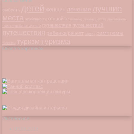
Облако меток
детей
лучшие
лечение
женщин
выбрать
места
откройте
особенности
питание
преимущества
приготовить
путешествий
путешествие
противозачаточные
путешествия
симптомы
ребенка
рецепт
салат
туризма
туризм
таблетки
Обзор в картинках
Интересное
03.05.2018