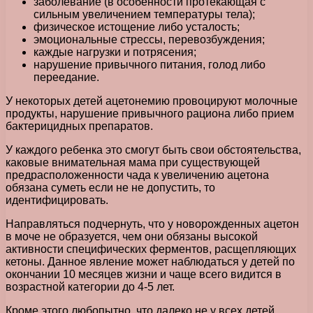
заболевание (в особенности протекающая с
сильным увеличением температуры тела);
физическое истощение либо усталость;
эмоциональные стрессы, перевозбуждения;
каждые нагрузки и потрясения;
нарушение привычного питания, голод либо
переедание.
У некоторых детей ацетонемию провоцируют молочные
продукты, нарушение привычного рациона либо прием
бактерицидных препаратов.
У каждого ребенка это смогут быть свои обстоятельства,
каковые внимательная мама при существующей
предрасположенности чада к увеличению ацетона
обязана суметь если не не допустить, то
идентифицировать.
Направляться подчернуть, что у новорожденных ацетон
в моче не образуется, чем они обязаны высокой
активности специфических ферментов, расщепляющих
кетоны. Данное явление может наблюдаться у детей по
окончании 10 месяцев жизни и чаще всего видится в
возрастной категории до 4-5 лет.
Кроме этого любопытно, что далеко не у всех детей