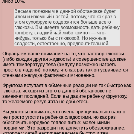
либо 10%.
Весьма полезным в данной обстановке будет
изюм и изюмный настой, потому, что как раз в
этом сухофрукте содержится больше всего
глюкозы. Вы имеете возможность дать ребенку
конфету, сладкий чай либо компот — что-
нибудь, только бы с глюкозой. Но нужные
сладости, естественно, предпочтительней.
Обращаем ваше внимание на то, что раствор глюкозы
(либо каждая другая жидкость) в совершенстве должен
иметь температуру тела (ампулу возможно нагреть
просто в ладони), потому, что как раз так он усваивается
стенками желудка фактически мгновенно.
Фруктоза вступает в обменные реакции не так быстро как
глюкоза, исходя из этого в данной обстановке не
заменяет последней. Если вы дадите ребенку фруктозу,
то желаемого результата не добьетесь.
Вы должны понимать, что очень принципиально важно
не просто угостить ребенка сладостями, но как раз
обеспечить нередкое теплое питье: маленькими
порциями. Это разрешит не допустить обезвоживание,
которое у детей наступает весьма быстро и тем