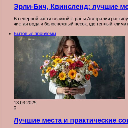
Эрли-Бич, Квинсленд: лучшие ме
В северной части великой страны Австралии раскину
чистая вода и белоснежный песок, где теплый клима
Бытовые проблемы
13.03.2025
0
Лучшие места и практические со