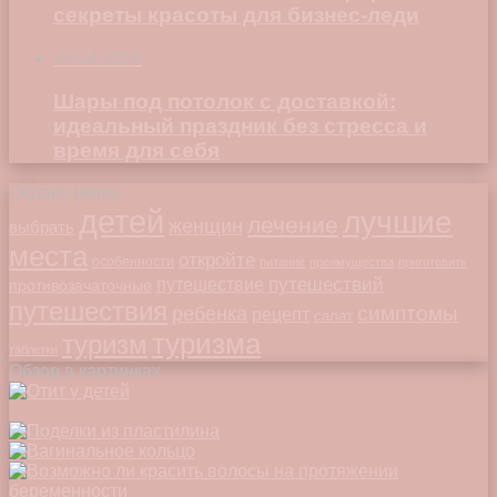
секреты красоты для бизнес-леди
23.04.2026
Шары под потолок с доставкой:
идеальный праздник без стресса и
время для себя
Облако меток
детей
лучшие
лечение
женщин
выбрать
места
откройте
особенности
питание
преимущества
приготовить
путешествий
путешествие
противозачаточные
путешествия
симптомы
ребенка
рецепт
салат
туризма
туризм
таблетки
Обзор в картинках