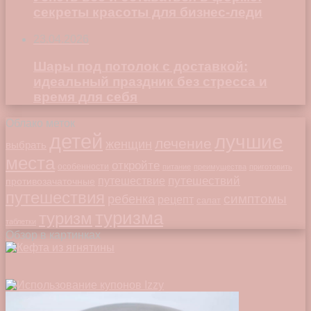
секреты красоты для бизнес-леди
23.04.2026
Шары под потолок с доставкой:
идеальный праздник без стресса и
время для себя
Облако меток
детей
лучшие
лечение
женщин
выбрать
места
откройте
особенности
питание
преимущества
приготовить
путешествий
путешествие
противозачаточные
путешествия
симптомы
ребенка
рецепт
салат
туризма
туризм
таблетки
Обзор в картинках