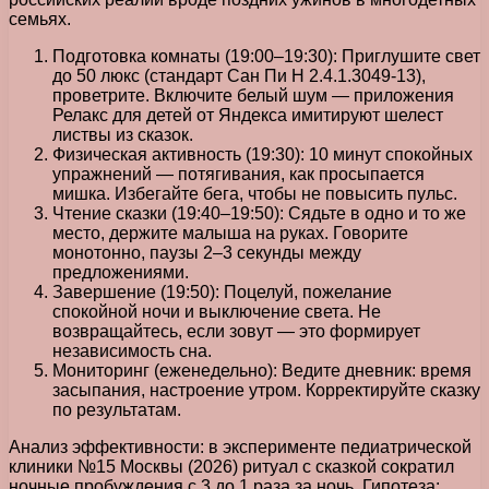
семьях.
Подготовка комнаты (19:00–19:30): Приглушите свет
до 50 люкс (стандарт Сан Пи Н 2.4.1.3049-13),
проветрите. Включите белый шум — приложения
Релакс для детей от Яндекса имитируют шелест
листвы из сказок.
Физическая активность (19:30): 10 минут спокойных
упражнений — потягивания, как просыпается
мишка. Избегайте бега, чтобы не повысить пульс.
Чтение сказки (19:40–19:50): Сядьте в одно и то же
место, держите малыша на руках. Говорите
монотонно, паузы 2–3 секунды между
предложениями.
Завершение (19:50): Поцелуй, пожелание
спокойной ночи и выключение света. Не
возвращайтесь, если зовут — это формирует
независимость сна.
Мониторинг (еженедельно): Ведите дневник: время
засыпания, настроение утром. Корректируйте сказку
по результатам.
Анализ эффективности: в эксперименте педиатрической
клиники №15 Москвы (2026) ритуал с сказкой сократил
ночные пробуждения с 3 до 1 раза за ночь. Гипотеза: