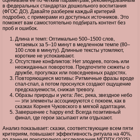
оцениваем ее по четким параметрам, рекомендованным
в федеральных стандартах дошкольного воспитания
(ФГОС ДО). Давайте разберем каждый критерий
подробно, с примерами из доступных источников. Это
поможет вам самостоятельно подбирать контент без
проб и ошибок.
Длина и темп: Оптимально 500–1500 слов,
читаемых за 5–10 минут в медленном темпе (80–
100 слов в минуту). Длинные тексты утомляют,
короткие не успокаивают.
Отсутствие конфликтов: Нет злодеев, погонь или
неожиданных поворотов. Предпочтите сюжеты о
дружбе, прогулках или повседневных радостях.
Повторяющиеся мотивы: Ритмичные фразы вроде
спал-спал, а потом проснулся создают ощущение
предсказуемости, снижая тревогу.
Образы природы и уюта: Лес, река, звездное небо
— эти элементы ассоциируются с покоем, как в
сказках Корнея Чуковского в мягкой адаптации.
Завершение с happy end: Всегда позитивный
финал, где герои засыпают или отдыхают.
Анализ показывает: сказки, соответствующие всем пяти
критериям, повышают эффективность ритуала на 40%,
по данным лонгитюдного исследования МГППУ (2025).