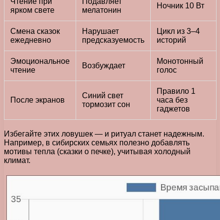
Чтение при
Подавляет
Ночник 10 Вт
ярком свете
мелатонин
Смена сказок
Нарушает
Цикл из 3–4
ежедневно
предсказуемость
историй
Эмоциональное
Монотонный
Возбуждает
чтение
голос
Правило 1
Синий свет
После экранов
часа без
тормозит сон
гаджетов
Избегайте этих ловушек — и ритуал станет надежным.
Например, в сибирских семьях полезно добавлять
мотивы тепла (сказки о печке), учитывая холодный
климат.