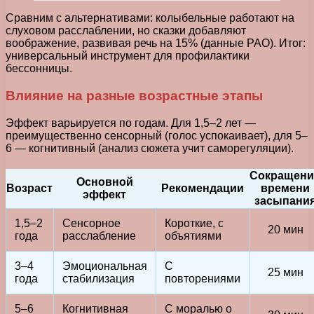
Сравним с альтернативами: колыбельные работают на
слуховом расслаблении, но сказки добавляют
воображение, развивая речь на 15% (данные РАО). Итог:
универсальный инструмент для профилактики
бессонницы.
Влияние на разные возрастные этапы
Эффект варьируется по годам. Для 1,5–2 лет —
преимущественно сенсорный (голос успокаивает), для 5–
6 — когнитивный (анализ сюжета учит саморегуляции).
Сокращени
Основной
Возраст
Рекомендации
времени
эффект
засыпани
1,5–2
Сенсорное
Короткие, с
20 мин
года
расслабление
объятиями
3–4
Эмоциональная
С
25 мин
года
стабилизация
повторениями
5–6
Когнитивная
С моралью о