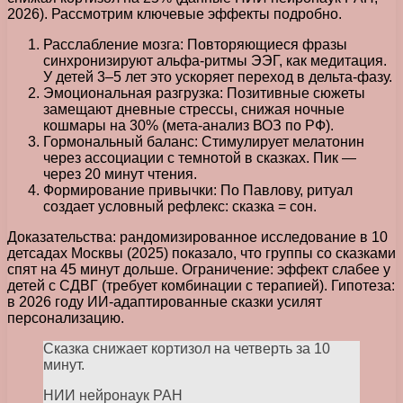
2026). Рассмотрим ключевые эффекты подробно.
Расслабление мозга: Повторяющиеся фразы
синхронизируют альфа-ритмы ЭЭГ, как медитация.
У детей 3–5 лет это ускоряет переход в дельта-фазу.
Эмоциональная разгрузка: Позитивные сюжеты
замещают дневные стрессы, снижая ночные
кошмары на 30% (мета-анализ ВОЗ по РФ).
Гормональный баланс: Стимулирует мелатонин
через ассоциации с темнотой в сказках. Пик —
через 20 минут чтения.
Формирование привычки: По Павлову, ритуал
создает условный рефлекс: сказка = сон.
Доказательства: рандомизированное исследование в 10
детсадах Москвы (2025) показало, что группы со сказками
спят на 45 минут дольше. Ограничение: эффект слабее у
детей с СДВГ (требует комбинации с терапией). Гипотеза:
в 2026 году ИИ-адаптированные сказки усилят
персонализацию.
Сказка снижает кортизол на четверть за 10
минут.
НИИ нейронаук РАН