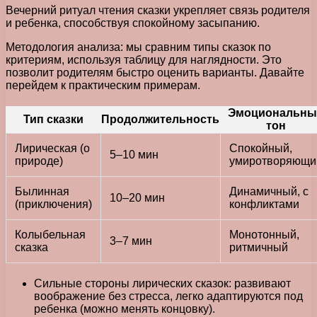
Вечерний ритуал чтения сказки укрепляет связь родителя
и ребенка, способствуя спокойному засыпанию.
Методология анализа: мы сравним типы сказок по
критериям, используя таблицу для наглядности. Это
позволит родителям быстро оценить варианты. Давайте
перейдем к практическим примерам.
Эмоциональны
Тип сказки
Продолжительность
тон
Лирическая (о
Спокойный,
5–10 мин
природе)
умиротворяющи
Былинная
Динамичный, с
10–20 мин
(приключения)
конфликтами
Колыбельная
Монотонный,
3–7 мин
сказка
ритмичный
Сильные стороны лирических сказок: развивают
воображение без стресса, легко адаптируются под
ребенка (можно менять концовку).