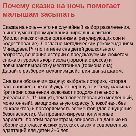
Почему сказка на ночь помогает
малышам засыпать
Сказка на ночь — это не случайный выбор развлечения,
а инструмент формирования циркадных ритмов
(биологических часов организма, регулирующих сон и
бодрствование). Согласно методическим рекомендациям
Минздрава РФ по гигиене сна детей дошкольного
возраста, вечерние истории с предсказуемым сюжетом
снижают уровень кортизола (гормона стресса) и
повышают выработку мелатонина (гормона сна).
Давайте разберем механизм действия шаг за шагом.
Сначала обозначим задачу: выбрать историю, которая
расслабляет, а не возбуждает нервную систему малыша.
Критерии сравнения включают продолжительность
(идеально 5–15 минут), темп повествования (медленный,
монотонный), эмоциональную окраску (спокойная, без
конфликтов) и повторяемость элементов (для ощущения
безопасности). Мы проанализируем популярные
варианты по этим параметрам, опираясь на данные из
сборников классических русских сказок и современных
адаптаций для детей 2–6 лет.