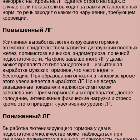
некорректны. Кровь на ЛГ сдается строго натощак. В
случае если показатели выходят за рамки установленных
норм, то речь заходит о каком-то нарушении, требующем
коррекции.
Повышенный ЛГ
Усиленная выработка лютенизирующего гормона
возможно свидетельством развития дисфункции половых
желез, поликистоза яичников, эндометриоза, почечной
недостаточности. На фоне завышенного ЛГ у дамы
может проявляться гиперандрогения – избыточная
выработка мужских гормонов, что часто ведет к
бесплодию. При образовании опухоли в гипофизе кроме
этого увеличивается выработка ЛГ. Но не всегда
завышенные показатели являются симптомом
заболевания. Прием гормональных препаратов, долгое
голодание, интенсивные физические нагрузки и стресс
кроме этого приводят к увеличению уровня ЛГ.
Пониженный ЛГ
Выработка лютенизирующего гормона у дам в
недостаточном количестве может наблюдаться при
синдроме поликистоза яичников, карликовости, синдроме