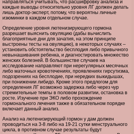
направляться учитывать, что расшифровку анализа и
каждые выводы относительно уровня ЛГ должен делать
лишь доктор-эксперт, потому, что вероятны личные
изюминки в каждом отдельном случае.
Определение уровня лютенизирующего гормона
разрешает выяснить овуляцию (дабы вычислить
благоприятные дни для зачатия, на этом принципе
выстроены тесты на овуляцию), в некоторых случаях –
установить обстоятельство бесплодия либо привычного
невынашивания ребенка, и диагностировать множество
женских болезней. В большинстве случаев на
исследование направляют при нерегулярных месячных
либо маточных кровотечениях, проявлениях гирсутизма,
подозрениях на бесплодие, при нередких выкидышах,
при понижении либидо. Кроме этого предлогом для
определения ЛГ возможно задержка либо через чур
стремительные темпы в половом развитии, остановка в
росте. Изучение при ЭКО либо прохождение
гормонального лечения также в обязательном порядке
включает данный анализ.
Анализ на лютенизирующий гормон у дам должен
проводиться на 3-8 либо на 19-21 сутки менструального
цикла, в противном случае результаты будут