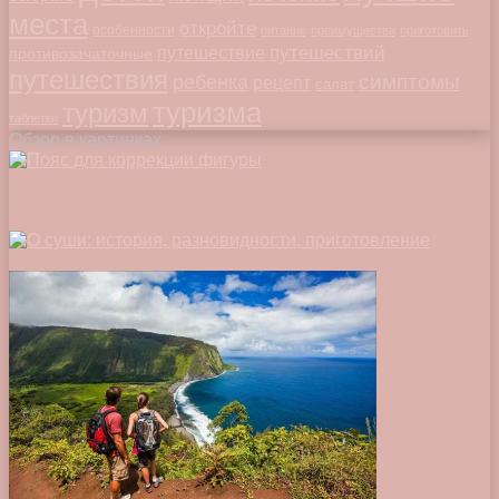
места
откройте
особенности
питание
преимущества
приготовить
путешествий
путешествие
противозачаточные
путешествия
симптомы
ребенка
рецепт
салат
туризма
туризм
таблетки
Обзор в картинках