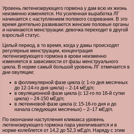
Уровень лютенизирующего гормона у дам всю их жизнь
неизменно изменяется. Но усиленная выработка ЛГ
начинается с наступлением полового созревания. В это
время деятельно развиваются женские половые органы
и начинаются менструации: девочка переходит в другой
взрослый статус.
Целый период, в то время, когда у дамы происходят
регулярные менструации, концентрация
лютенизирующего гормона в крови неизменно
изменяется в зависимости от фазы менструального
цикла. В норме самый большой уровень ЛГ отмечается в
дни овуляции:
в фолликулярной фазе цикла (с 1-го дня месячных
до 12-14-го дня цикла) – 2-14 мЕд/л;
в овуляционной фазе цикла (с 12-го по 16-й сутки
цикла) – 24-150 мЕд/л;
в лютеиновой фазе цикла (с 15-16-го дня и до
начала следующих месячных) – 2–17 мЕд/л.
По окончании наступления климакса уровень
лютенизирующего гормона пара увеличивается и в
норме колеблется от 14,2 до 52,3 мЕд/л. Наряду с этим