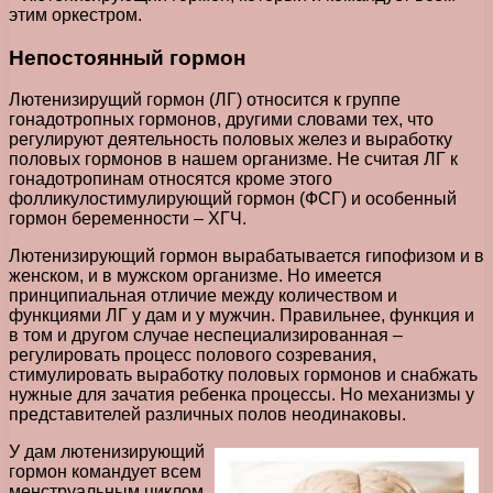
этим оркестром.
Непостоянный гормон
Лютенизирущий гормон (ЛГ) относится к группе
гонадотропных гормонов, другими словами тех, что
регулируют деятельность половых желез и выработку
половых гормонов в нашем организме. Не считая ЛГ к
гонадотропинам относятся кроме этого
фолликулостимулирующий гормон (ФСГ) и особенный
гормон беременности – ХГЧ.
Лютенизирующий гормон вырабатывается гипофизом и в
женском, и в мужском организме. Но имеется
принципиальная отличие между количеством и
функциями ЛГ у дам и у мужчин. Правильнее, функция и
в том и другом случае неспециализированная –
регулировать процесс полового созревания,
стимулировать выработку половых гормонов и снабжать
нужные для зачатия ребенка процессы. Но механизмы у
представителей различных полов неодинаковы.
У дам лютенизирующий
гормон командует всем
менструальным циклом,