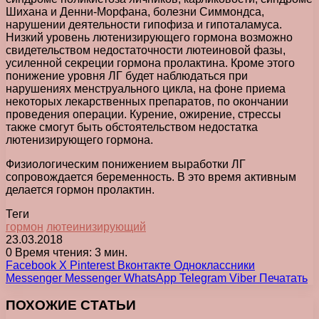
Шихана и Денни-Морфана, болезни Симмондса,
нарушении деятельности гипофиза и гипоталамуса.
Низкий уровень лютенизирующего гормона возможно
свидетельством недостаточности лютеиновой фазы,
усиленной секреции гормона пролактина. Кроме этого
понижение уровня ЛГ будет наблюдаться при
нарушениях менструального цикла, на фоне приема
некоторых лекарственных препаратов, по окончании
проведения операции. Курение, ожирение, стрессы
также смогут быть обстоятельством недостатка
лютенизирующего гормона.
Физиологическим понижением выработки ЛГ
сопровождается беременность. В это время активным
делается гормон пролактин.
Теги
гормон
лютеинизирующий
23.03.2018
0
Время чтения: 3 мин.
Facebook
X
Pinterest
Вконтакте
Одноклассники
Messenger
Messenger
WhatsApp
Telegram
Viber
Печатать
ПОХОЖИЕ СТАТЬИ