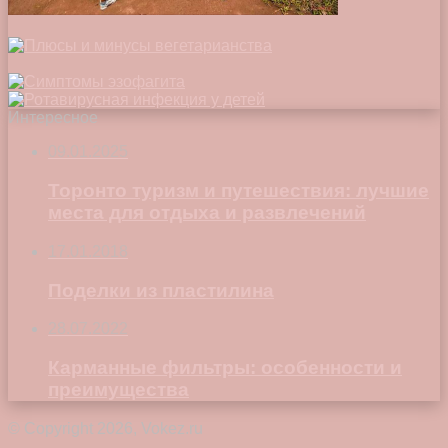
Интересное
09.01.2025
Торонто туризм и путешествия: лучшие
места для отдыха и развлечений
17.01.2018
Поделки из пластилина
28.07.2022
Карманные фильтры: особенности и
преимущества
© Copyright 2026, Vokez.ru