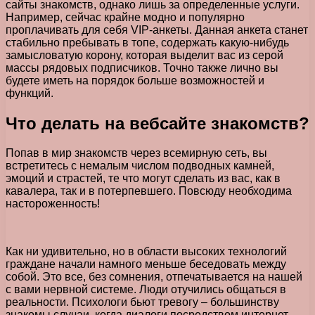
сайты знакомств, однако лишь за определенные услуги.
Например, сейчас крайне модно и популярно
проплачивать для себя VIP-анкеты. Данная анкета станет
стабильно пребывать в топе, содержать какую-нибудь
замысловатую корону, которая выделит вас из серой
массы рядовых подписчиков. Точно также лично вы
будете иметь на порядок больше возможностей и
функций.
Что делать на вебсайте знакомств?
Попав в мир знакомств через всемирную сеть, вы
встретитесь с немалым числом подводных камней,
эмоций и страстей, те что могут сделать из вас, как в
кавалера, так и в потерпевшего. Повсюду необходима
настороженность!
Как ни удивительно, но в области высоких технологий
граждане начали намного меньше беседовать между
собой. Это все, без сомнения, отпечатывается на нашей
с вами нервной системе. Люди отучились общаться в
реальности. Психологи бьют тревогу – большинству
знакомы случаи, когда диалоги посредством интернет