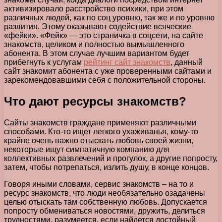
активизировало расстройство психики, при этом
различных людей, как по соц уровню, так же и по уровню
развития. Этому оказывают содействие всяческие
«фейки». «Фейк» — это страничка в соцсети, на сайте
знакомств, целиком и полностью вымышленного
абонента. В этом случае лучшим вариантом будет
прибегнуть к услугам
рейтинг сайт знакомств
, данный
сайт знакомит абонента с уже проверенными сайтами и
зарекомендовавшими себя с положительной стороны.
Что дают ресурсы знакомств?
Сайты знакомств граждане применяют различными
способами. Кто-то ищет легкого ухаживанья, кому-то
крайне очень важно отыскать любовь своей жизни,
некоторые ищут симпатичную компанию для
коллективных развлечений и прогулок, а другие попросту,
затем, чтобы потрепаться, излить душу, в конце концов.
Говоря иными словами, сервис знакомств – на то и
ресурс знакомств, что люди необязательно озадачены
целью отыскать там собственную любовь. Допускается
попросту обмениваться новостями, дружить, делиться
трудностями, разумеется, если найдется достойный