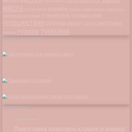
места
откройте
особенности
питание
преимущества
приготовить
путешествий
путешествие
противозачаточные
путешествия
симптомы
ребенка
рецепт
салат
туризма
туризм
таблетки
Обзор в картинках
Интересное
01.11.2022
Подготовка квартиры к сдаче в аренду