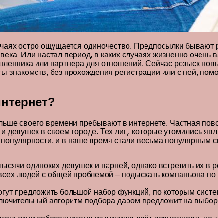
лучаях остро ощущается одиночество. Предпосылки бывают 
ка. Или настал период, в каких случаях жизненно очень ва
шленника или партнера для отношений. Сейчас розыск новы
 знакомств, без прохождения регистрации или с ней, помо
интернет?
ьше своего времени пребывают в интернете. Частная повс
и девушек в своем городе. Тех лиц, которые утомились яв
й популярности, и в наше время стали весьма популярным 
тысячи одиноких девушек и парней, однако встретить их в
 всех людей с общей проблемой – подыскать компаньона по
гут предложить большой набор функций, по которым систе
сключительный алгоритм подбора даром предложит на выбор