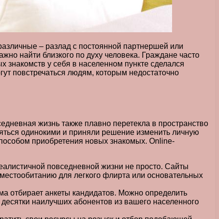
различные – разлад с постоянной партнершей или
жно найти близкого по духу человека. Граждане часто
х знакомств у себя в населенном пункте сделался
гут повстречаться людям, которым недостаточно
едневная жизнь также плавно перетекла в пространство
ляться одинокими и приняли решение изменить личную
способом приобретения новых знакомых. Online-
 реалистичной повседневной жизни не просто. Сайты
 местообитанию для легкого флирта или основательных
ма отбирает анкеты кандидатов. Можно определить
 десятки наилучших абонентов из вашего населенного