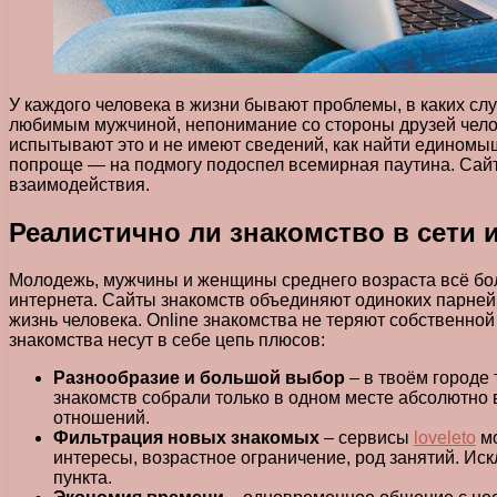
У каждого человека в жизни бывают проблемы, в каких с
любимым мужчиной, непонимание со стороны друзей челове
испытывают это и не имеют сведений, как найти единомы
попроще — на подмогу подоспел всемирная паутина. Сайты
взаимодействия.
Реалистично ли знакомство в сети 
Молодежь, мужчины и женщины среднего возраста всё бол
интернета. Сайты знакомств объединяют одиноких парней 
жизнь человека. Online знакомства не теряют собственно
знакомства несут в себе цепь плюсов:
Разнообразие и большой выбор
– в твоём городе 
знакомств собрали только в одном месте абсолютно
отношений.
Фильтрация новых знакомых
– сервисы
loveleto
мо
интересы, возрастное ограничение, род занятий. И
пункта.