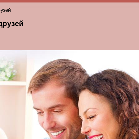
рузей
друзей