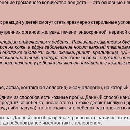
менение громадного количества веществ — это основные н
реакций у детей смогут стать чрезмерно стерильные услов
утренних органов: желудка, печени, эндокринной, нервной 
аллергии отмечается у ребенка. Различные симптомы буд
ется на коже, а вдруг заболевание носит важный темпера
оболочке оболочки, сыпь, экзема, ринит, крапивница, зуд
повышенная температура, слезоточивость, опухание отд
анного явления у ребенка являются нарушенные кожные п
 астма, контактная аллергия) и сам аллерген, на который 
дним из способов есть кожные пробы. Данный способ наибо
редплечье ребенка, после этого на коже делают мелкую цар
уд либо папула), то это значит, что ребенок расположен к 
гена. Данный способ разрешает распознать наличие антител
огда ребенок ранее имел контакт с аллергеном.