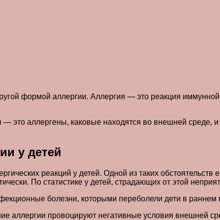
 другой формой аллергии. Аллергия — это реакция иммунно
ы — это аллергены, каковые находятся во внешней среде, 
ии у детей
гических реакций у детей. Одной из таких обстоятельств 
ически. По статистике у детей, страдающих от этой неприя
фекционные болезни, которыми переболели дети в раннем 
ние аллергии провоцируют негативные условия внешней ср