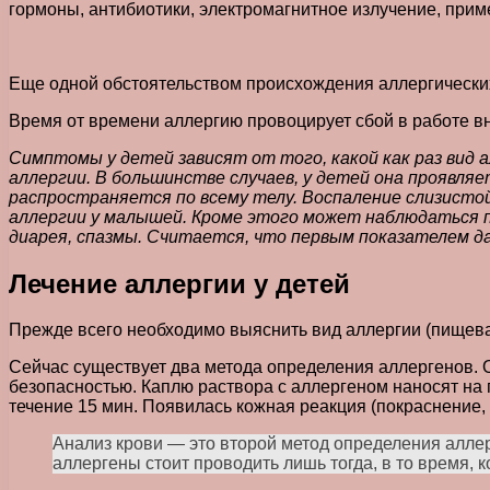
гормоны, антибиотики, электромагнитное излучение, при
Еще одной обстоятельством происхождения аллергических 
Время от времени аллергию провоцирует сбой в работе вн
Симптомы у детей зависят от того, какой как раз вид 
аллергии. В большинстве случаев, у детей она проявля
распространяется по всему телу. Воспаление слизистой 
аллергии у малышей. Кроме этого может наблюдаться 
диарея, спазмы. Считается, что первым показателем д
Лечение аллергии у детей
Прежде всего необходимо выяснить вид аллергии (пищевая,
Сейчас существует два метода определения аллергенов. О
безопасностью. Каплю раствора с аллергеном наносят на п
течение 15 мин. Появилась кожная реакция (покраснение, з
Анализ крови — это второй метод определения аллер
аллергены стоит проводить лишь тогда, в то время, к