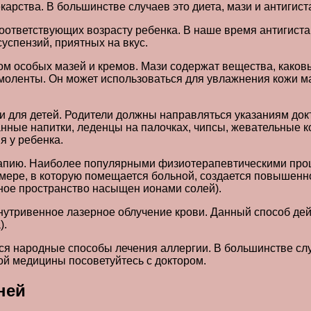
карства. В большинстве случаев это диета, мази и антиги
соответствующих возрасту ребенка. В наше время антигист
успензий, приятных на вкус.
вом особых мазей и кремов. Мази содержат вещества, како
эмоленты. Он может использоваться для увлажнения кожи 
и для детей. Родители должны направляться указаниям док
нные напитки, леденцы на палочках, чипсы, жевательные к
я у ребенка.
рапию. Наиболее популярными физиотерапевтическими про
амере, в которую помещается больной, создается повышен
шное пространство насыщен ионами солей).
нутривенное лазерное облучение крови. Данный способ дей
).
я народные способы лечения аллергии. В большинстве случ
й медицины посоветуйтесь с доктором.
ней