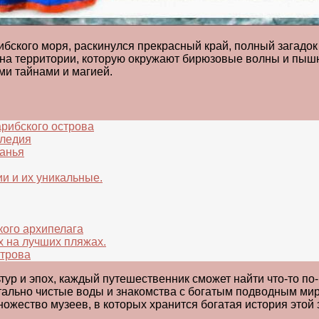
ского моря, раскинулся прекрасный край, полный загадок и
ь, на территории, которую окружают бирюзовые волны и пы
ми тайнами и магией.
арибского острова
следия
банья
и и их уникальные.
кого архипелага
х на лучших пляжах.
строва
ьтур и эпох, каждый путешественник сможет найти что-то по
тально чистые воды и знакомства с богатым подводным ми
ожество музеев, в которых хранится богатая история этой 