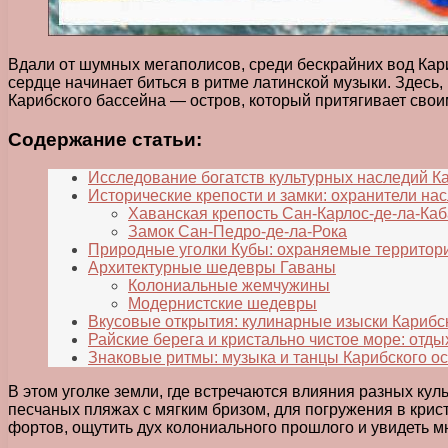
Вдали от шумных мегаполисов, среди бескрайних вод Кариб
сердце начинает биться в ритме латинской музыки. Здес
Карибского бассейна — остров, который притягивает свои
Содержание статьи:
Исследование богатств культурных наследий К
Исторические крепости и замки: охранители на
Хаванская крепость Сан-Карлос-де-ла-Ка
Замок Сан-Педро-де-ла-Рока
Природные уголки Кубы: охраняемые территори
Архитектурные шедевры Гаваны
Колониальные жемчужины
Модернистские шедевры
Вкусовые открытия: кулинарные изыски Карибс
Райские берега и кристально чистое море: отды
Знаковые ритмы: музыка и танцы Карибского о
В этом уголке земли, где встречаются влияния разных кул
песчаных пляжах с мягким бризом, для погружения в крис
фортов, ощутить дух колониального прошлого и увидеть мн