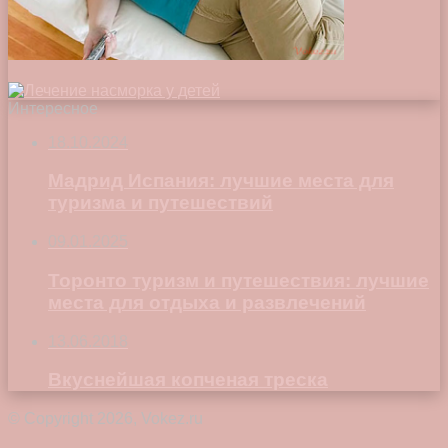
Интересное
18.10.2024
Мадрид Испания: лучшие места для
туризма и путешествий
09.01.2025
Торонто туризм и путешествия: лучшие
места для отдыха и развлечений
13.06.2018
Вкуснейшая копченая треска
© Copyright 2026, Vokez.ru