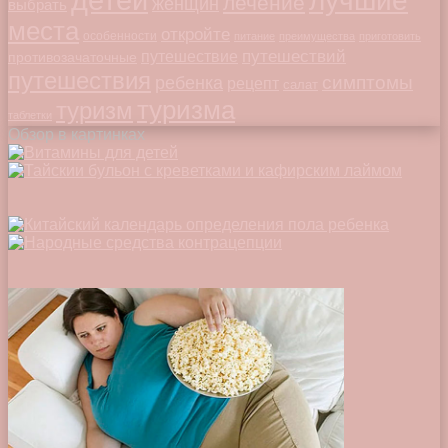
лучшие
лечение
женщин
выбрать
места
откройте
особенности
питание
преимущества
приготовить
путешествий
путешествие
противозачаточные
путешествия
симптомы
ребенка
рецепт
салат
туризма
туризм
таблетки
Обзор в картинках