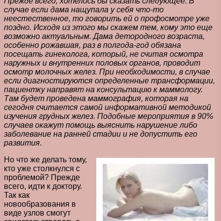
Прежде всего, хотелось бы сказать следующее. В
случае если дама нащупала у себя что-то
неестественное, то говорить ей о профосмотре уже
поздно. Исходя из этого мы скажем тем, кому это еще
возможно актуальным. Дама детородного возраста,
особенно рожавшая, раз в полгода-год обязана
посещать гинеколога, который, не считая осмотра
наружных и внутренних половых органов, проводит
осмотр молочных желез. При необходимости, в случае
если диагностируются определенные трансформации,
пациентку направят на консультацию к маммологу.
Там будет проведена маммография, которая на
сегодня считается самой информативной методикой
изучения грудных желез. Подобные мероприятия в 90%
случаев окажут помощь выяснить нарушение либо
заболевание на ранней стадии и не допустить его
развития.
Но что же делать тому,
кто уже столкнулся с
проблемой? Прежде
всего, идти к доктору.
Так как
новообразования в
виде узлов смогут