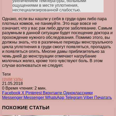
увеличением температуры, больными
ощущениями в месте уплотнения,
неспециализированной слабостью.
Однако, если вы нашли у себя в груди один либо пара
плотных комков, не паникуйте. Это еще вовсе не
означает, что у вас рак либо другое заболевание. Самым
разумным в данной ситуации будет посещение доктора и
прохождение нужного обследования. Помимо этого, вы
должны знать, что в различные периоды менструального
цикла уплотнения в груди смогут появляться, пропадать
и появляться опять. Многие дамы приблизительно за
чемь дней до менструации отмечают нагрубание
молочных желез, кроме того чувствуют боль. В этом
случае волноваться не следует.
Теги
груди
узлы
21.05.2018
0
Время чтения: 2 мин.
Facebook
X
Pinterest
Вконтакте
Одноклассники
Messenger
Messenger
WhatsApp
Telegram
Viber
Печатать
ПОХОЖИЕ СТАТЬИ