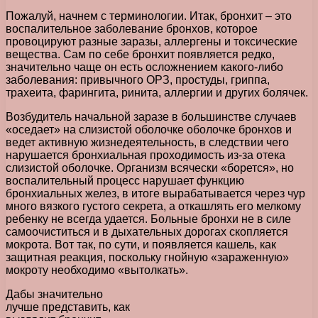
Пожалуй, начнем с терминологии. Итак, бронхит – это
воспалительное заболевание бронхов, которое
провоцируют разные заразы, аллергены и токсические
вещества. Сам по себе бронхит появляется редко,
значительно чаще он есть осложнением какого-либо
заболевания: привычного ОРЗ, простуды, гриппа,
трахеита, фарингита, ринита, аллергии и других болячек.
Возбудитель начальной заразе в большинстве случаев
«оседает» на слизистой оболочке оболочке бронхов и
ведет активную жизнедеятельность, в следствии чего
нарушается бронхиальная проходимость из-за отека
слизистой оболочке. Организм всячески «борется», но
воспалительный процесс нарушает функцию
бронхиальных желез, в итоге вырабатывается через чур
много вязкого густого секрета, а откашлять его мелкому
ребенку не всегда удается. Больные бронхи не в силе
самоочиститься и в дыхательных дорогах скопляется
мокрота. Вот так, по сути, и появляется кашель, как
защитная реакция, поскольку гнойную «зараженную»
мокроту необходимо «вытолкать».
Дабы значительно
лучше представить, как