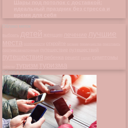
Шары под потолок с доставкой:
идеальный праздник без стресса и
время для себя
Облако меток
детей
лучшие
лечение
женщин
выбрать
места
откройте
особенности
питание
преимущества
приготовить
путешествий
путешествие
противозачаточные
путешествия
симптомы
ребенка
рецепт
салат
туризма
туризм
таблетки
Обзор в картинках