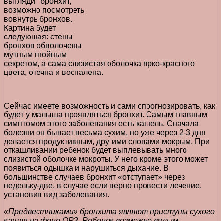
выглядит бронхит,
возможно посмотреть
вовнутрь бронхов.
Картина будет
следующая: стены
бронхов обволочены
мутным гнойным
секретом, а сама слизистая оболочка ярко-красного
цвета, отечна и воспалена.
Сейчас имеете возможность и сами спрогнозировать, как
будет у малыша проявляться бронхит. Самым главным
симптомом этого заболевания есть кашель. Сначала
болезни он бывает весьма сухим, но уже через 2-3 дня
делается продуктивным, другими словами мокрым. При
откашливании ребенок будет выплевывать много
слизистой оболочке мокроты. У него кроме этого может
появиться одышка и нарушиться дыхание. В
большинстве случаев бронхит «отступает» через
недельку-две, в случае если верно провести лечение,
установив вид заболевания.
«Предвестниками» бронхита являют приступы сухого
кашля на фоне ОРЗ. Ребенок возможно вялым,