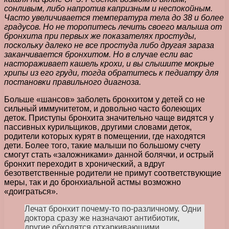
сонливым, либо напротив капризным и неспокойным.
Часто увеличивается температура тела до 38 и более
градусов. Но не торопитесь лечить своего малыша от
бронхита при первых же показателях простуды,
поскольку далеко не все простуда либо другая зараза
заканчивается бронхитом. Но в случае если вас
настораживает кашель крохи, и вы слышите мокрые
хрипы из его груди, тогда обратитесь к педиатру для
постановки правильного диагноза.
Больше «шансов» заболеть бронхитом у детей со не
сильный иммунитетом, и довольно часто болеющих
деток. Приступы бронхита значительно чаще видятся у
пассивных курильщиков, другими словами деток,
родители которых курят в помещении, где находятся
дети. Более того, такие малыши по большому счету
смогут стать «заложниками» данной болячки, и острый
бронхит переходит в хронический, а вдруг
безответственные родители не примут соответствующие
меры, так и до бронхиальной астмы возможно
«доиграться».
Лечат бронхит почему-то по-различному. Одни
доктора сразу же назначают антибиотик,
другие обходятся отхаркивающими