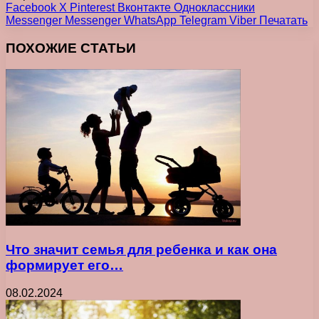
Facebook
X
Pinterest
Вконтакте
Одноклассники
Messenger
Messenger
WhatsApp
Telegram
Viber
Печатать
ПОХОЖИЕ СТАТЬИ
Что значит семья для ребенка и как она
формирует его…
08.02.2024