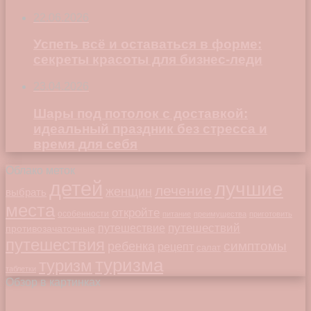
22.06.2026
Успеть всё и оставаться в форме:
секреты красоты для бизнес-леди
23.04.2026
Шары под потолок с доставкой:
идеальный праздник без стресса и
время для себя
Облако меток
детей
лучшие
лечение
женщин
выбрать
места
откройте
особенности
питание
преимущества
приготовить
путешествий
путешествие
противозачаточные
путешествия
симптомы
ребенка
рецепт
салат
туризма
туризм
таблетки
Обзор в картинках