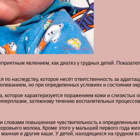
приятным явлением, как диатез у грудных детей. Показате
я по наследству, которое несёт ответственность за адапта
болеванием, но при определенных условиях и состоянии ок
а, которое характеризуется поражением кожи и слизистых
гиперплазии, затяжному течению воспалительных процессо
ми словами повышенная чувствительность к определенным 
оровьего молока. Кроме этого у малышей первого года жизн
 манная и другие каши. У детей, находящихся на грудном в