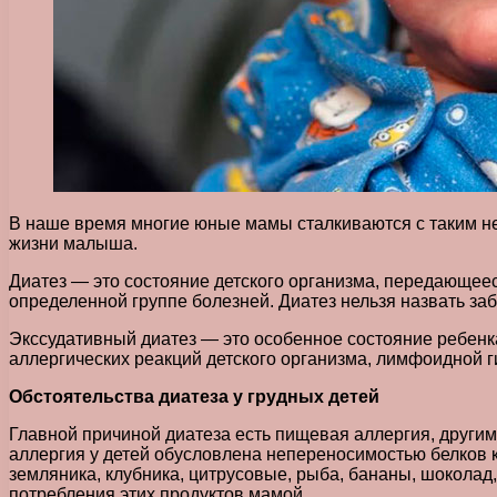
В наше время многие юные мамы сталкиваются с таким не
жизни малыша.
Диатез — это состояние детского организма, передающеес
определенной группе болезней. Диатез нельзя назвать за
Экссудативный диатез — это особенное состояние ребенк
аллергических реакций детского организма, лимфоидной 
Обстоятельства диатеза у грудных детей
Главной причиной диатеза есть пищевая аллергия, други
аллергия у детей обусловлена непереносимостью белков к
земляника, клубника, цитрусовые, рыба, бананы, шоколад,
потребления этих продуктов мамой.