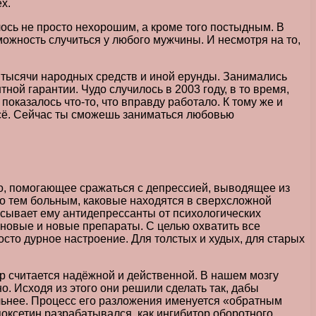
х.
лось не просто нехорошим, а кроме того постыдным. В
можность случиться у любого мужчины. И несмотря на то,
, тысячи народных средств и иной ерунды. Занимались
ной гарантии. Чудо случилось в 2003 году, в то время,
оказалось что-то, что вправду работало. К тому же и
всё. Сейчас ты сможешь заниматься любовью
о, помогающее сражаться с депрессией, выводящее из
го тем больным, каковые находятся в сверхсложной
писывает ему антидепрессанты от психологических
 новые и новые препараты. С целью охватить все
росто дурное настроение. Для толстых и худых, для старых
р считается надёжной и действенной. В нашем мозгу
о. Исходя из этого они решили сделать так, дабы
льнее. Процесс его разложения именуется «обратным
поксетин разрабатывался, как ингибитор оборотного