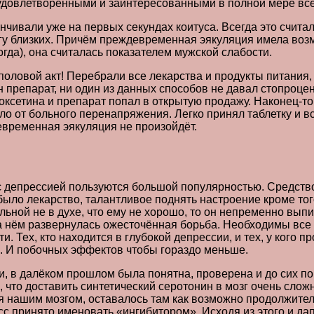
 удовлетворёнными и заинтересованными в полной мере все
анчивали уже на первых секундах коитуса. Всегда это счита
ругу близких. Причём преждевременная эякуляция имела воз
огда), она считалась показателем мужской слабости.
половой акт! Перебрали все лекарства и продукты питания
 препарат, ни один из данных способов не давал стопроцент
сетина и препарат попал в открытую продажу. Наконец-то п
ло от больного перенапряжения. Легко принял таблетку и 
временная эякуляция не произойдёт.
 депрессией пользуются большой популярностью. Средств
было лекарство, талантливое поднять настроение кроме то
больной не в духе, что ему не хорошо, то он непременно вы
на нём развернулась ожесточённая борьба. Необходимы все
. Тех, кто находится в глубокой депрессии, и тех, у кого п
о. И побочных эффектов чтобы гораздо меньше.
и, в далёком прошлом была понятна, проверена и до сих по
 что доставить синтетический серотонин в мозг очень сложн
я нашим мозгом, оставалось там как возможно продолжите
есс принято именовать «ингибитором». Исходя из этого и да