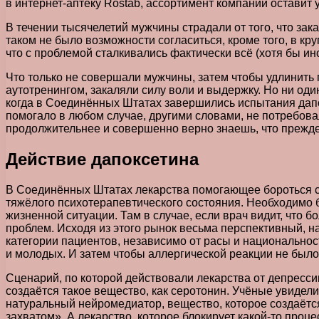
в интернет-аптеку Rostab, ассортимент компании оставит
В течении тысячелетий мужчины страдали от того, что зак
таком не было возможности согласиться, кроме того, в к
что с проблемой сталкивались фактически всё (хотя бы ин
Что только не совершали мужчины, затем чтобы удлинить 
аутотренингом, закаляли силу воли и выдержку. Но ни один
когда в Соединённых Штатах завершились испытания дапок
помогало в любом случае, другими словами, не потребова
продолжительнее и совершенно верно знаешь, что прежде
Действие дапоксетина
В Соединённых Штатах лекарства помогающее бороться с
тяжёлого психотерапевтического состояния. Необходимо 
жизненной ситуации. Там в случае, если врач видит, что 
проблем. Исходя из этого рынок весьма перспективный, 
категории пациентов, независимо от расы и национальности
и молодых. И затем чтобы аллергической реакции не был
Сценарий, по которой действовали лекарства от депресси
создаётся такое вещество, как серотонин. Учёные увидели,
натуральный нейромедиатор, вещество, которое создаётс
захватом». А лекарство, которое блокирует какой-то проц