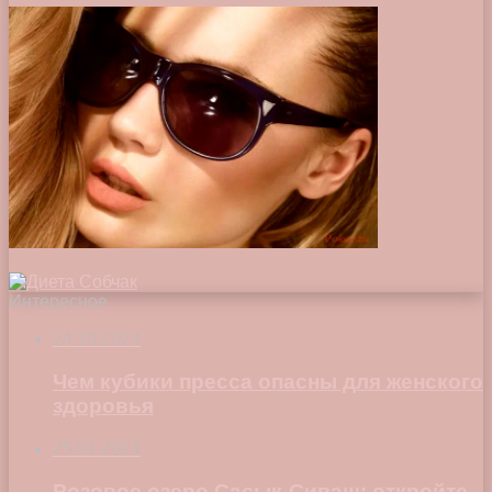
Интересное
24.10.2024
Чем кубики пресса опасны для женского
здоровья
25.01.2024
Розовое озеро Сасык-Сиваш: откройте