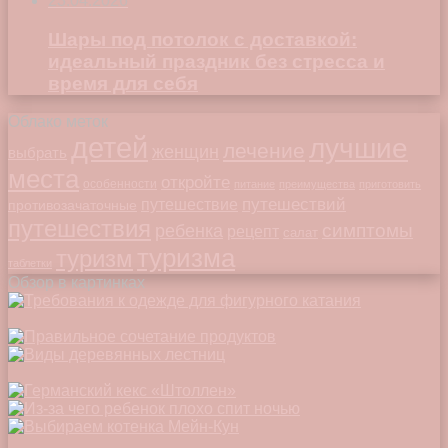
23.04.2026
Шары под потолок с доставкой:
идеальный праздник без стресса и
время для себя
Облако меток
детей
лучшие
лечение
женщин
выбрать
места
откройте
особенности
питание
преимущества
приготовить
путешествий
путешествие
противозачаточные
путешествия
симптомы
ребенка
рецепт
салат
туризма
туризм
таблетки
Обзор в картинках