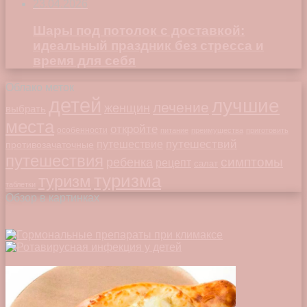
23.04.2026
Шары под потолок с доставкой:
идеальный праздник без стресса и
время для себя
Облако меток
детей
лучшие
лечение
женщин
выбрать
места
откройте
особенности
питание
преимущества
приготовить
путешествий
путешествие
противозачаточные
путешествия
симптомы
ребенка
рецепт
салат
туризма
туризм
таблетки
Обзор в картинках