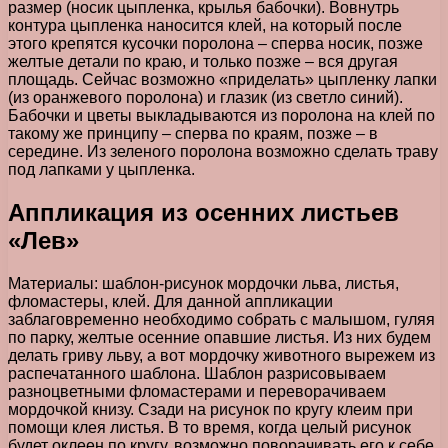
размер (носик цыпленка, крылья бабочки). Вовнутрь
контура цыпленка наносится клей, на который после
этого крепятся кусочки поролона – сперва носик, позже
желтые детали по краю, и только позже – вся другая
площадь. Сейчас возможно «приделать» цыпленку лапки
(из оранжевого поролона) и глазик (из светло синий).
Бабочки и цветы выкладываются из поролона на клей по
такому же принципу – сперва по краям, позже – в
середине. Из зеленого поролона возможно сделать траву
под лапками у цыпленка.
Аппликация из осенних листьев
«Лев»
Материалы: шаблон-рисунок мордочки льва, листья,
фломастеры, клей. Для данной аппликации
заблаговременно необходимо собрать с малышом, гуляя
по парку, желтые осенние опавшие листья. Из них будем
делать гриву льву, а вот мордочку животного вырежем из
распечатанного шаблона. Шаблон разрисовываем
разноцветными фломастерами и переворачиваем
мордочкой книзу. Сзади на рисунок по кругу клеим при
помощи клея листья. В то время, когда целый рисунок
будет оклеен по кругу, возможно поворачивать его к себе