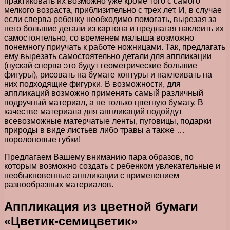
практиковать их возможно уже кроме того с самого
мелкого возраста, приблизительно с трех лет. И, в случае
если сперва ребенку необходимо помогать, вырезая за
него большие детали из картона и предлагая наклеить их
самостоятельно, со временем малыша возможно
понемногу приучать к работе ножницами. Так, предлагать
ему вырезать самостоятельно детали для аппликации
(пускай сперва это будут геометрические большие
фигуры), рисовать на бумаге контуры и наклеивать на
них подходящие фигурки. В возможности, для
аппликаций возможно применять самый различный
подручный материал, а не только цветную бумагу. В
качестве материала для аппликаций подойдут
всевозможные матерчатые ленты, пуговицы, подарки
природы в виде листьев либо травы а также …
поролоновые губки!
Предлагаем Вашему вниманию пара образов, по
которым возможно создать с ребенком увлекательные и
необыкновенные аппликации с применением
разнообразных материалов.
Аппликация из цветной бумаги
«Цветик-семицветик»