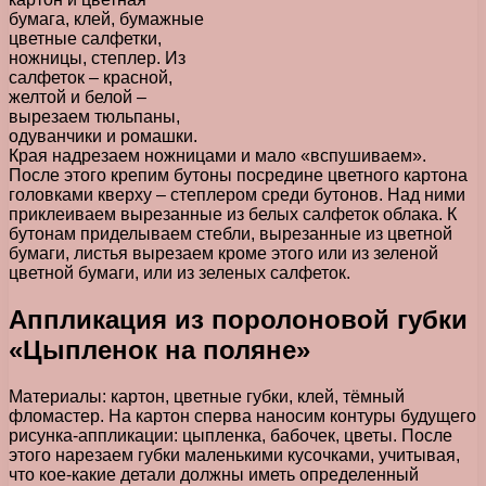
бумага, клей, бумажные
цветные салфетки,
ножницы, степлер. Из
салфеток – красной,
желтой и белой –
вырезаем тюльпаны,
одуванчики и ромашки.
Края надрезаем ножницами и мало «вспушиваем».
После этого крепим бутоны посредине цветного картона
головками кверху – степлером среди бутонов. Над ними
приклеиваем вырезанные из белых салфеток облака. К
бутонам приделываем стебли, вырезанные из цветной
бумаги, листья вырезаем кроме этого или из зеленой
цветной бумаги, или из зеленых салфеток.
Аппликация из поролоновой губки
«Цыпленок на поляне»
Материалы: картон, цветные губки, клей, тёмный
фломастер. На картон сперва наносим контуры будущего
рисунка-аппликации: цыпленка, бабочек, цветы. После
этого нарезаем губки маленькими кусочками, учитывая,
что кое-какие детали должны иметь определенный