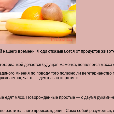
й нашего времени. Люди отказываются от продуктов животн
егетарианкой делается будущая мамочка, появляется масса 
о единого мнения по поводу того полезно ли вегетарианство
рживает «», часть — деятельно «против».
вые едят мясо. Новорожденные простые — с двумя руками-но
 растительного происхождения. Само собой разумеется, ст