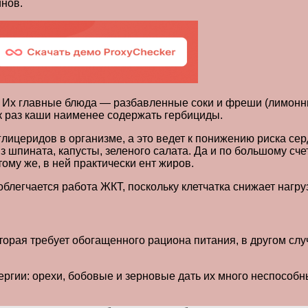
инов.
. Их главные блюда — разбавленные соки и фреши (лимонны
ак раз каши наименее содержать гербициды.
глицеридов в организме, а это ведет к понижению риска се
з шпината, капусты, зеленого салата. Да и по большому сч
ому же, в ней практически ент жиров.
блегчается работа ЖКТ, поскольку клетчатка снижает нагруз
торая требует обогащенного рациона питания, в другом сл
нергии: орехи, бобовые и зерновые дать их много неспособн