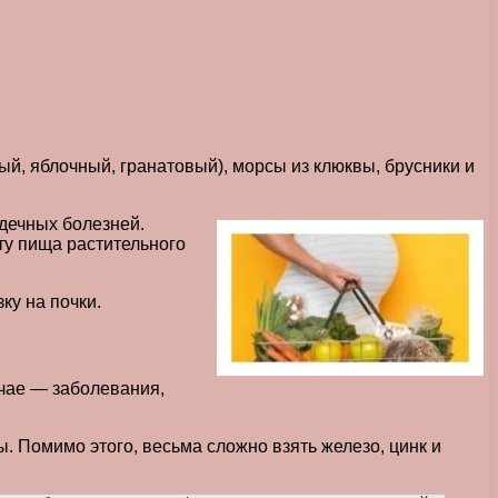
й, яблочный, гранатовый), морсы из клюквы, брусники и
рдечных болезней.
ету пища растительного
ку на почки.
учае — заболевания,
ы. Помимо этого, весьма сложно взять железо, цинк и