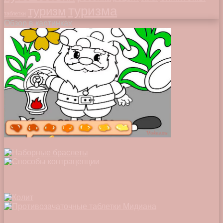
туризма
туризм
таблетки
Обзор в картинках