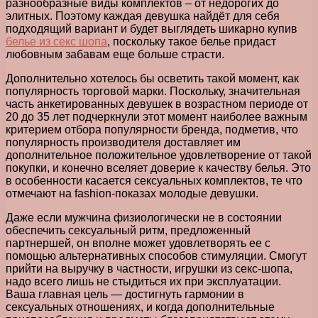
разнообразные виды комплектов – от недорогих до
элитных. Поэтому каждая девушка найдёт для себя
подходящий вариант и будет выглядеть шикарно купив
белье из секс шопа
, поскольку такое белье придаст
любовным забавам еще больше страсти.
Дополнительно хотелось бы осветить такой момент, как
популярность торговой марки. Поскольку, значительная
часть анкетированных девушек в возрастном периоде от
20 до 35 лет подчеркнули этот момент наиболее важным
критерием отбора популярности бренда, подметив, что
популярность производителя доставляет им
дополнительное положительное удовлетворение от такой
покупки, и конечно вселяет доверие к качеству белья. Это
в особенности касается сексуальных комплектов, те что
отмечают на fashion-показах молодые девушки.
Даже если мужчина физиологически не в состоянии
обеспечить сексуальный ритм, предложенный
партнершей, он вполне может удовлетворять ее с
помощью альтернативных способов стимуляции. Смогут
прийти на выручку в частности, игрушки из секс-шопа,
надо всего лишь не стыдиться их при эксплуатации.
Ваша главная цель — достигнуть гармонии в
сексуальных отношениях, и когда дополнительные