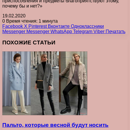
приспособления и предметы благоприятствуют этому,
почему бы и нет?»
19.02.2020
0
Время чтения: 1 минута
Facebook
X
Pinterest
Вконтакте
Одноклассники
Messenger
Messenger
WhatsApp
Telegram
Viber
Печатать
ПОХОЖИЕ СТАТЬИ
Пальто, которые весной будут носить