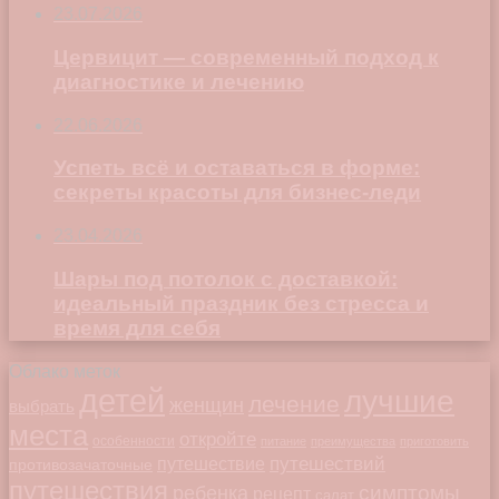
23.07.2026
Цервицит — современный подход к
диагностике и лечению
22.06.2026
Успеть всё и оставаться в форме:
секреты красоты для бизнес-леди
23.04.2026
Шары под потолок с доставкой:
идеальный праздник без стресса и
время для себя
Облако меток
детей
лучшие
лечение
женщин
выбрать
места
откройте
особенности
питание
преимущества
приготовить
путешествий
путешествие
противозачаточные
путешествия
симптомы
ребенка
рецепт
салат