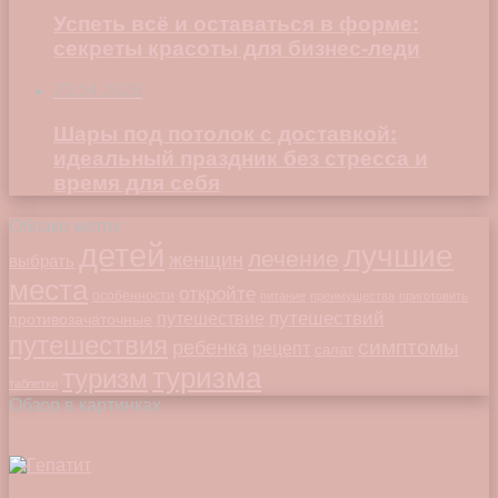
Успеть всё и оставаться в форме:
секреты красоты для бизнес-леди
23.04.2026
Шары под потолок с доставкой:
идеальный праздник без стресса и
время для себя
Облако меток
детей
лучшие
лечение
женщин
выбрать
места
откройте
особенности
питание
преимущества
приготовить
путешествий
путешествие
противозачаточные
путешествия
симптомы
ребенка
рецепт
салат
туризма
туризм
таблетки
Обзор в картинках