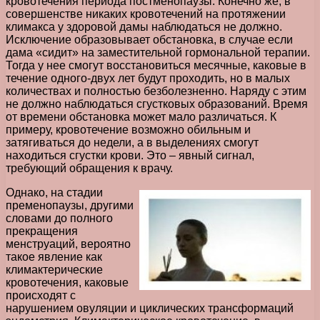
кровотечения периода постменопаузы. Конечно же, в
совершенстве никаких кровотечений на протяжении
климакса у здоровой дамы наблюдаться не должно.
Исключение образовывает обстановка, в случае если
дама «сидит» на заместительной гормональной терапии.
Тогда у нее смогут восстановиться месячные, каковые в
течение одного-двух лет будут проходить, но в малых
количествах и полностью безболезненно. Наряду с этим
не должно наблюдаться сгустковых образований. Время
от времени обстановка может мало различаться. К
примеру, кровотечение возможно обильным и
затягиваться до недели, а в выделениях смогут
находиться сгустки крови. Это – явный сигнал,
требующий обращения к врачу.
Однако, на стадии
пременопаузы, другими
словами до полного
прекращения
менструаций, вероятно
такое явление как
климактерические
кровотечения, каковые
происходят с
нарушением овуляции и циклических трансформаций