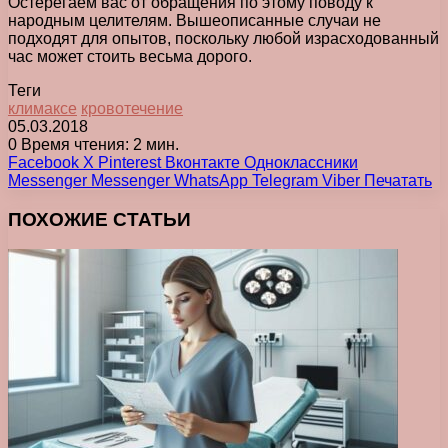
Остерегаем вас от обращения по этому поводу к
народным целителям. Вышеописанные случаи не
подходят для опытов, поскольку любой израсходованный
час может стоить весьма дорого.
Теги
климаксе
кровотечение
05.03.2018
0
Время чтения: 2 мин.
Facebook
X
Pinterest
Вконтакте
Одноклассники
Messenger
Messenger
WhatsApp
Telegram
Viber
Печатать
ПОХОЖИЕ СТАТЬИ