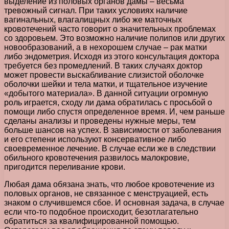
выделение из половых органов дамы – весьма
тревожный сигнал. При таких условиях наличие
вагинальных, влагалищных либо же маточных
кровотечений часто говорит о значительных проблемах
со здоровьем. Это возможно наличие полипов или других
новообразований, а в нехорошем случае – рак матки
либо эндометрия. Исходя из этого консультация доктора
требуется без промедлений. В таких случаях доктор
может провести выскабливание слизистой оболочке
оболочки шейки и тела матки, и тщательное изучение
«добытого материала». В данной ситуации огромную
роль играется, сходу ли дама обратилась с просьбой о
помощи либо спустя определенное время. И, чем раньше
сделаны анализы и проведены нужные меры, тем
больше шансов на успех. В зависимости от заболевания
и его степени используют консервативное либо
своевременное лечение. В случае если же в следствии
обильного кровотечения развилось малокровие,
пригодится переливание крови.
Любая дама обязана знать, что любое кровотечение из
половых органов, не связанное с менструацией, есть
знаком о случившемся сбое. И основная задача, в случае
если что-то подобное происходит, безотлагательно
обратиться за квалифицированной помощью.