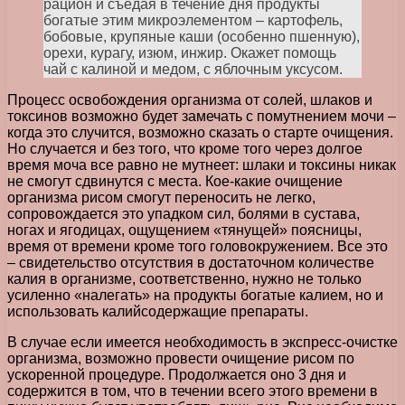
рацион и съедая в течение дня продукты
богатые этим микроэлементом – картофель,
бобовые, крупяные каши (особенно пшенную),
орехи, курагу, изюм, инжир. Окажет помощь
чай с калиной и медом, с яблочным уксусом.
Процесс освобождения организма от солей, шлаков и
токсинов возможно будет замечать с помутнением мочи –
когда это случится, возможно сказать о старте очищения.
Но случается и без того, что кроме того через долгое
время моча все равно не мутнеет: шлаки и токсины никак
не смогут сдвинутся с места. Кое-какие очищение
организма рисом смогут переносить не легко,
сопровождается это упадком сил, болями в сустава,
ногах и ягодицах, ощущением «тянущей» поясницы,
время от времени кроме того головокружением. Все это
– свидетельство отсутствия в достаточном количестве
калия в организме, соответственно, нужно не только
усиленно «налегать» на продукты богатые калием, но и
использовать калийсодержащие препараты.
В случае если имеется необходимость в экспресс-очистке
организма, возможно провести очищение рисом по
ускоренной процедуре. Продолжается оно 3 дня и
содержится в том, что в течении всего этого времени в