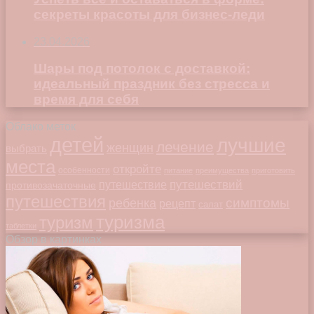
секреты красоты для бизнес-леди
23.04.2026
Шары под потолок с доставкой:
идеальный праздник без стресса и
время для себя
Облако меток
детей
лучшие
лечение
женщин
выбрать
места
откройте
особенности
питание
преимущества
приготовить
путешествий
путешествие
противозачаточные
путешествия
симптомы
ребенка
рецепт
салат
туризма
туризм
таблетки
Обзор в картинках