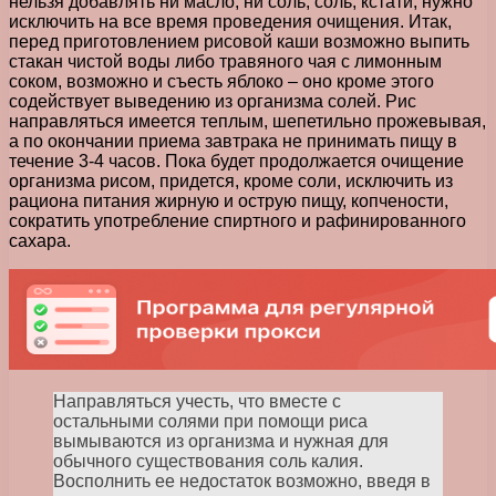
нельзя добавлять ни масло, ни соль, соль, кстати, нужно
исключить на все время проведения очищения. Итак,
перед приготовлением рисовой каши возможно выпить
стакан чистой воды либо травяного чая с лимонным
соком, возможно и съесть яблоко – оно кроме этого
содействует выведению из организма солей. Рис
направляться имеется теплым, шепетильно прожевывая,
а по окончании приема завтрака не принимать пищу в
течение 3-4 часов. Пока будет продолжается очищение
организма рисом, придется, кроме соли, исключить из
рациона питания жирную и острую пищу, копчености,
сократить употребление спиртного и рафинированного
сахара.
Направляться учесть, что вместе с
остальными солями при помощи риса
вымываются из организма и нужная для
обычного существования соль калия.
Восполнить ее недостаток возможно, введя в