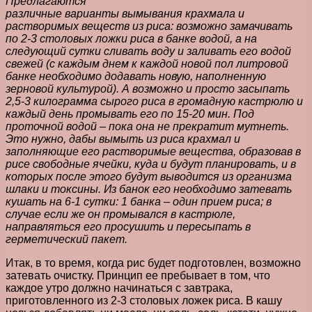
Предлагаются
различные варианты вымывания крахмала и
растворимых веществ из риса: возможно замачивать
по 2-3 столовых ложки риса в банке водой, а на
следующий сутки сливать воду и заливать его водой
свежей (с каждым днем к каждой новой пол литровой
банке необходимо додавать новую, наполненную
зерновой культурой). А возможно и просто засыпать
2,5-3 килограмма сырого риса в громадную кастрюлю и
каждый день промывать его по 15-20 мин. Под
проточной водой – пока она не прекратит мутнеть.
Это нужно, дабы вымыть из риса крахмал и
заполняющие его растворимые вещества, образовав в
рисе свободные ячейки, куда и будут планировать, и в
которых после этого будут выводится из организма
шлаки и токсины. Из банок его необходимо затевать
кушать на 6-1 сутки: 1 банка – один прием риса; в
случае если же он промывался в кастрюле,
направляться его просушить и пересыпать в
герметический пакет.
Итак, в то время, когда рис будет подготовлен, возможно
затевать очистку. Принцип ее пребывает в том, что
каждое утро должно начинаться с завтрака,
приготовленного из 2-3 столовых ложек риса. В кашу