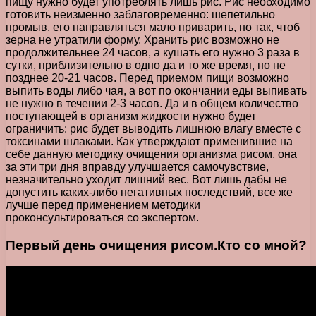
пищу нужно будет употреблять лишь рис. Рис необходимо
готовить неизменно заблаговременно: шепетильно
промыв, его направляться мало приварить, но так, чтоб
зерна не утратили форму. Хранить рис возможно не
продолжительнее 24 часов, а кушать его нужно 3 раза в
сутки, приблизительно в одно да и то же время, но не
позднее 20-21 часов. Перед приемом пищи возможно
выпить воды либо чая, а вот по окончании еды выпивать
не нужно в течении 2-3 часов. Да и в общем количество
поступающей в организм жидкости нужно будет
ограничить: рис будет выводить лишнюю влагу вместе с
токсинами шлаками. Как утверждают применившие на
себе данную методику очищения организма рисом, она
за эти три дня вправду улучшается самочувствие,
незначительно уходит лишний вес. Вот лишь дабы не
допустить каких-либо негативных последствий, все же
лучше перед применением методики
проконсультироваться со экспертом.
Первый день очищения рисом.Кто со мной?