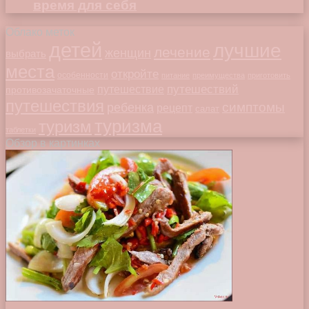
время для себя
Облако меток
детей
лучшие
лечение
женщин
выбрать
места
откройте
особенности
питание
преимущества
приготовить
путешествий
путешествие
противозачаточные
путешествия
симптомы
ребенка
рецепт
салат
туризма
туризм
таблетки
Обзор в картинках