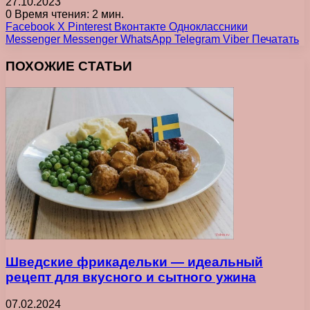
27.10.2023
0
Время чтения: 2 мин.
Facebook
X
Pinterest
Вконтакте
Одноклассники
Messenger
Messenger
WhatsApp
Telegram
Viber
Печатать
ПОХОЖИЕ СТАТЬИ
Шведские фрикадельки — идеальный
рецепт для вкусного и сытного ужина
07.02.2024