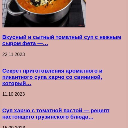
Вкусный и сытный томатный суп с нежным
сыром фета —…
22.11.2023
Секрет приготовления ароматного и
пикантного супа харчо со свининой,
который…
11.10.2023
Суп харчо с томатной пастой — рецепт
настоящего грузинского блюда…
15.09.2023