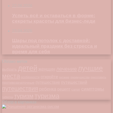
22.06.2026
Успеть всё и оставаться в форме:
секреты красоты для бизнес-леди
23.04.2026
Шары под потолок с доставкой:
идеальный праздник без стресса и
время для себя
Облако меток
детей
лучшие
лечение
женщин
выбрать
места
откройте
особенности
питание
преимущества
приготовить
путешествий
путешествие
противозачаточные
путешествия
симптомы
ребенка
рецепт
салат
туризма
туризм
таблетки
Обзор в картинках