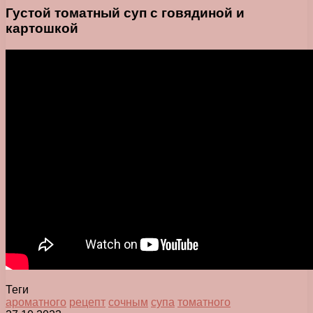
Густой томатный суп с говядиной и
картошкой
Теги
ароматного
рецепт
сочным
супа
томатного