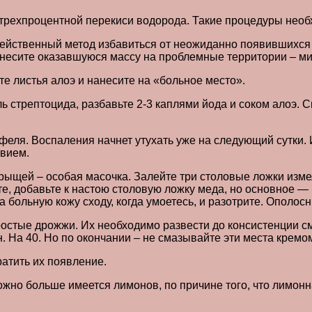
рехпроцентной перекиси водорода. Такие процедуры необхо
действенный метод избавиться от неожиданно появившихся
анесите оказавшуюся массу на проблемные территории – мин
е листья алоэ и нанесите на «больное место».
ь стрептоцида, разбавьте 2-3 каплями йода и соком алоэ. 
еля. Воспаления начнет утухать уже на следующий сутки. 
вием.
ыщей – особая масочка. Залейте три столовые ложки измел
ите, добавьте к настою столовую ложку меда, но основное 
 больную кожу сходу, когда умоетесь, и разотрите. Ополос
остые дрожжи. Их необходимо развести до консистенции см
ин. На 40. Но по окончании – не смазывайте эти места кремо
атить их появление.
ожно больше имеется лимонов, по причине того, что лимон