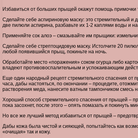
Избавиться от больших прыщей окажут помощь примочки т
Сделайте себе аспириновую маску: это стремительный и 
две пилюли аспирина, разбавьте их 1-2 каплями воды и н
Применяйте сок алоэ – смазывайте им прыщики: измельчит
Сделайте себе стрептоцидовую маску. Истолчите 20 пилюл
любой появившийся прыщ, покиньте на ночь.
Обработайте место «поражения» соком огурца либо картоф
владеют противовоспалительным и успокаивающим дейст
Еще один народный рецепт стремительного спасения от пр
часа, дабы настояться, по окончании – процедите, отожм
растворения меда, нанесите ватным тампончиком смесь на
Хороший способ стремительного спасения от прыщей – пр
пока засохнет, после этого – опять помазать и покинуть м
Но все же лучший метод избавиться от прыщей – предотвр
Дабы кожа была чистой и сияющей, попытайтесь как возм
«очищая» так и кожу.