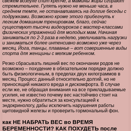
свежем воздухе спит крепче, а мамины жиры сгорают
стремительнее. Гулять нужно не меньше часа, в
среднем темпе, не останавливаясь на долгие беседы с
подружками. Возможно кроме этого прибегнуть к
легким домашним тренировкам, благо, сейчас
существуют тысячи видеоуроков с мастер-классами
физических упражнений для молодых мам. Начиная
заниматься по 2-3 раза в неделю, увеличивать нагрузки
и заниматься более интенсивно возможно уже через
месяц. Йога, танцы, плаванье – вот совершенные виды
спорта для женщины с мелким ребенком.
Резко сбрасывать лишний вес по окончании родов не
возможно – похудение в обязательном порядке должно
быть физиологичным, в пределах двух килограммов в
месяц. Процесс данный относительно долгий, но не
приносящий никакого вреда и дискомфорта. В случае
если же, не обращая внимания на все прикладываемые
усилия, не известно почему вес настойчиво стоит на
месте, нужно обратиться за консультацией к
эндокринологу, дабы исключить нарушения работы
щитовидной железы и проверить гормональный фон.
как НЕ НАБРАТЬ ВЕС во ВРЕМЯ
БЕРЕМЕННОСТИ? КАК ПОХУДЕТЬ после