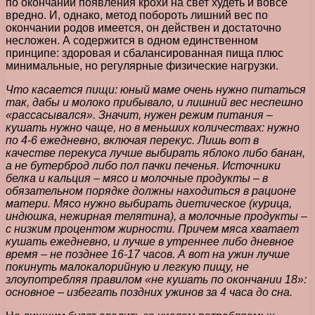
по окончании появления крохи на свет худеть и вовсе
вредно. И, однако, метод побороть лишний вес по
окончании родов имеется, он действен и достаточно
несложен. А содержится в одном единственном
принципе: здоровая и сбалансированная пища плюс
минимальные, но регулярные физические нагрузки.
Что касается пищи: юный маме очень нужно питаться
так, дабы и молоко прибывало, и лишний вес неспешно
«рассасывался». Значит, нужен режим питания –
кушать нужно чаще, но в меньших количествах: нужно
по 4-6 ежедневно, включая перекус. Лишь вот в
качестве перекуса лучше выбирать яблоко либо банан,
а не бутерброд либо пол пачки печенья. Источники
белка и кальция – мясо и молочные продукты – в
обязательном порядке должны находиться в рационе
матери. Мясо нужно выбирать диетическое (курица,
индюшка, нежирная телятина), а молочные продукты –
с низким процентом жирности. Причем мяса хватает
кушать ежедневно, и лучше в утреннее либо дневное
время – не позднее 16-17 часов. А вот на ужин лучше
покинуть малокалорийную и легкую пищу, не
злоупотребляя правилом «не кушать по окончании 18»:
основное – избегать поздних ужинов за 4 часа до сна.