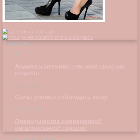
Интересное
19.10.2019
Айдахо в духовке – четыре простых
рецепта
20.11.2018
Соль: учимся соблюдать меру
06.07.2021
Преимущества современной
ингаляционной терапии
© Copyright 2026, Vokez.ru