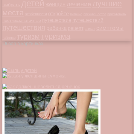
детей
лучшие
лечение
женщин
выбрать
места
откройте
особенности
питание
преимущества
приготовить
путешествий
путешествие
противозачаточные
путешествия
симптомы
ребенка
рецепт
салат
туризма
туризм
таблетки
Обзор в картинках