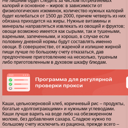
Не лишним будет следить за числом потребляемых
калорий и основное – жиров: в зависимости от
физиологических изюминок, количество нужных калорий
будет колебаться от 1500 до 2000, причем четверть из них
обязана приходится на жиры. Нужные витамины и
минералы направляться извлекать из овощей и фруктов;
овощи возможно имеется как сырыми, так и тушеными,
вареными, запеченными, и хорошо, в случае если
половину дневной нормы будут составлять именно
овощи. В совершенстве, от жареной и излишне жирной
пищи лучше по большому счету отказаться, дав
предпочтение приготовлению на несколько, тушеным
либо приготовленным в духовом шкафу блюдам.
Каши, цельнозерновой хлеб, коричневый рис – продукты,
богатые «долгоиграющими» и нужными углеводами.
Каши лучше варить на воде либо на обезжиренном
молоке, без добавления сахара. Сладкое нужно по
большому счету исключить из рациона, прежде всего –