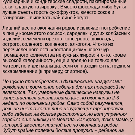
кулинарные и кондитерские сладости, пакетированные
соки, сладкую газировку . Вместо шоколада либо булки
лучше съесть горсть сухофруктов, вместо соков и
газировки – выпивать чай либо йогурт.
Лишний вес по окончании родов исключает потребление
в пищу кроме этого сосисок, сарделек, других колбасных
изделий; семечек и орехов; консервов, шоколада;
острого, соленого, копченого, алкоголя. Что-то из
перечисленного есть «поставщиком» через чур
громадного количества ненужных жиров; что-то, кроме
высокой калорийности, еще и вредно не только для
матери, но и для малыша, если он находится на грудном
вскармливании (к примеру, спиртное).
Не нужно пренебрегать и физическими нагрузками:
рождение и кормление ребенка для них преградой не
являются. Так, умеренные физические нагрузки не
запрещаеться использовать уже по окончании 2-3
недели по окончании родов. Само собой разумеется,
речь не идет о каких-либо изнуряющих тренировках
либо забегах на долгие расстояния, но вот утренняя
зарядка еще никому не мешала. Как крохе, так и маме, у
которой имеется лишний вес по окончании родов,
будут крайне полезны долгие прогулки – ребенок на