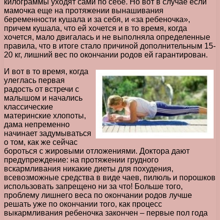
килограммы уходят сами по себе. Но вот в случае если
мамочка еще на протяжении вынашивания
беременности кушала и за себя, и «за ребеночка»,
причем кушала, что ей хочется и в то время, когда
хочется, мало двигалась и не выполняла определенные
правила, что в итоге стало причиной дополнительным 15-
20 кг, лишний вес по окончании родов ей гарантирован.
И вот в то время, когда
улеглась первая
радость от встречи с
малышом и начались
классические
материнские хлопоты,
дама непременно
начинает задумываться
о том, как же сейчас
бороться с жировыми отложениями. Доктора дают
предупреждение: на протяжении грудного
вскармливания никакие диеты для похудения,
всевозможные средства в виде чаев, пилюль и порошков
использовать запрещено ни за что! Больше того,
проблему лишнего веса по окончании родов лучше
решать уже по окончании того, как процесс
выкармливания ребеночка закончен – первые пол года