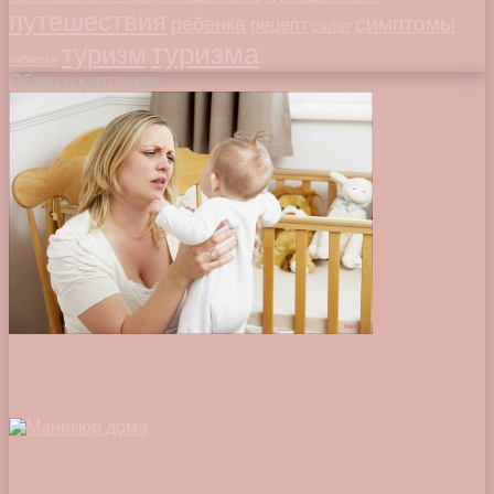
путешествия
симптомы
ребенка
рецепт
салат
туризма
туризм
таблетки
Обзор в картинках