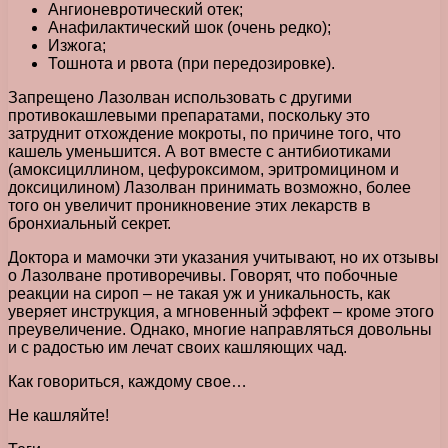
Ангионевротический отек;
Анафилактический шок (очень редко);
Изжога;
Тошнота и рвота (при передозировке).
Запрещено Лазолван использовать с другими
противокашлевыми препаратами, поскольку это
затруднит отхождение мокроты, по причине того, что
кашель уменьшится. А вот вместе с антибиотиками
(амоксициллином, цефуроксимом, эритромицином и
доксицилином) Лазолван принимать возможно, более
того он увеличит проникновение этих лекарств в
бронхиальный секрет.
Доктора и мамочки эти указания учитывают, но их отзывы
о Лазолване противоречивы. Говорят, что побочные
реакции на сироп – не такая уж и уникальность, как
уверяет инструкция, а мгновенный эффект – кроме этого
преувеличение. Однако, многие направляться довольны
и с радостью им лечат своих кашляющих чад.
Как говориться, каждому свое…
Не кашляйте!