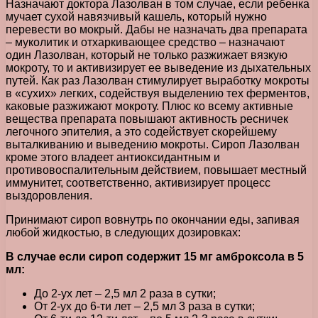
Назначают доктора Лазолван в том случае, если ребенка
мучает сухой навязчивый кашель, который нужно
перевести во мокрый. Дабы не назначать два препарата
– муколитик и отхаркивающее средство – назначают
один Лазолван, который не только разжижает вязкую
мокроту, то и активизирует ее выведение из дыхательных
путей. Как раз Лазолван стимулирует выработку мокроты
в «сухих» легких, содействуя выделению тех ферментов,
каковые разжижают мокроту. Плюс ко всему активные
вещества препарата повышают активность ресничек
легочного эпителия, а это содействует скорейшему
выталкиванию и выведению мокроты. Сироп Лазолван
кроме этого владеет антиоксидантным и
противовоспалительным действием, повышает местный
иммунитет, соответственно, активизирует процесс
выздоровления.
Принимают сироп вовнутрь по окончании еды, запивая
любой жидкостью, в следующих дозировках:
В случае если сироп содержит 15 мг амброксола в 5
мл:
До 2-ух лет – 2,5 мл 2 раза в сутки;
От 2-ух до 6-ти лет – 2,5 мл 3 раза в сутки;