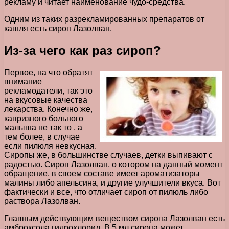
рекламу и читает наименование чудо-средства.
Одним из таких разрекламированных препаратов от
кашля есть сироп Лазолван.
Из-за чего как раз сироп?
Первое, на что обратят
внимание
рекламодатели, так это
на вкусовые качества
лекарства. Конечно же,
капризного больного
малыша не так то , а
тем более, в случае
если пилюля невкусная.
Сиропы же, в большинстве случаев, детки выпивают с
радостью. Сироп Лазолван, о котором на данный момент
обращение, в своем составе имеет ароматизаторы
малины либо апельсина, и другие улучшители вкуса. Вот
фактически и все, что отличает сироп от пилюль либо
раствора Лазолван.
Главным действующим веществом сиропа Лазолван есть
амброксола гидрохлорид. В 5 мл сиропа может