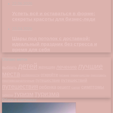
22.06.2026
Успеть всё и оставаться в форме:
секреты красоты для бизнес-леди
23.04.2026
Шары под потолок с доставкой:
идеальный праздник без стресса и
время для себя
Облако меток
детей
лучшие
лечение
женщин
выбрать
места
откройте
особенности
питание
преимущества
приготовить
путешествий
путешествие
противозачаточные
путешествия
симптомы
ребенка
рецепт
салат
туризма
туризм
таблетки
Обзор в картинках