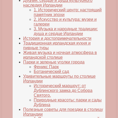
Дублин: сердце и душа культурного
наследия Ирландии
1. Исторический центр: настоящий
памятник эпохи
2. Искусство и культура: музеи и
галереи
3. Музыка и народные традиции:
душа и сердце Ирландии
История и достопримечательности
Традиционная ирландская кухня и
пивные туры
Живая музыка и ночная атмосфера в
ирландской столице
Парки и зеленые уголки города
Феникс Парк
Ботанический сад
Удивительные маршруты по столице
Ирландии
Исторический маршрут: от
Дублинского замка до Собора
Святого.
Природные красоты: парки и сады
Дублина
Полезные советы для поездки в столицу
Ирландии