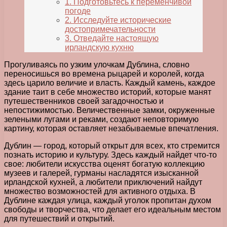
1. Подготовьтесь к переменчивой
погоде
2. Исследуйте исторические
достопримечательности
3. Отведайте настоящую
ирландскую кухню
Прогуливаясь по узким улочкам Дублина, словно
переносишься во времена рыцарей и королей, когда
здесь царило величие и власть. Каждый камень, каждое
здание таит в себе множество историй, которые манят
путешественников своей загадочностью и
непостижимостью. Величественные замки, окруженные
зелеными лугами и реками, создают неповторимую
картину, которая оставляет незабываемые впечатления.
Дублин — город, который открыт для всех, кто стремится
познать историю и культуру. Здесь каждый найдет что-то
свое: любители искусства оценят богатую коллекцию
музеев и галерей, гурманы насладятся изысканной
ирландской кухней, а любители приключений найдут
множество возможностей для активного отдыха. В
Дублине каждая улица, каждый уголок пропитан духом
свободы и творчества, что делает его идеальным местом
для путешествий и открытий.