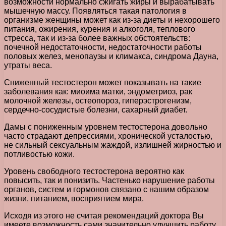
возможности нормально сжигать жиры и вырабатывать
мышечную массу. Появляться такая патология в
организме женщины может как из-за диеты и нехорошего
питания, ожирения, курения и алкоголя, теплового
стресса, так и из-за более важных обстоятельств:
почечной недостаточности, недостаточности работы
половых желез, менопаузы и климакса, синдрома Дауна,
утраты веса.
Сниженный тестостерон может показывать на такие
заболевания как: миоима матки, эндометриоз, рак
молочной железы, остеопороз, гиперэстрогенизм,
сердечно-сосудистые болезни, сахарный диабет.
Дамы с пониженным уровнем тестостерона довольно
часто страдают депрессиями, хронической усталостью,
не сильный сексуальным жаждой, излишней жирностью и
потливостью кожи.
Уровень свободного тестостерона вероятно как
повысить, так и понизить. Частенько нарушение работы
органов, систем и гормонов связано с нашим образом
жизни, питанием, восприятием мира.
Исходя из этого не считая рекомендаций доктора Вы
имеете возможность сами значительно улучшить работу