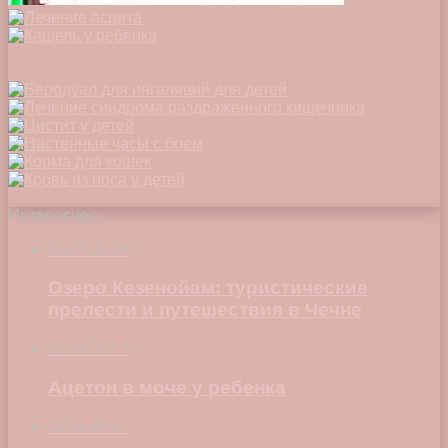
Интересное
30.08.2024
Озеро Кезенойам: туристические
прелести и путешествия в Чечне
11.10.2017
Ацетон в моче у ребенка
22.11.2017