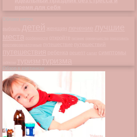
идеальный праздник без стресса и
время для себя
Облако меток
детей
лучшие
лечение
женщин
выбрать
места
откройте
особенности
питание
преимущества
приготовить
путешествий
путешествие
противозачаточные
путешествия
симптомы
ребенка
рецепт
салат
туризма
туризм
таблетки
Обзор в картинках