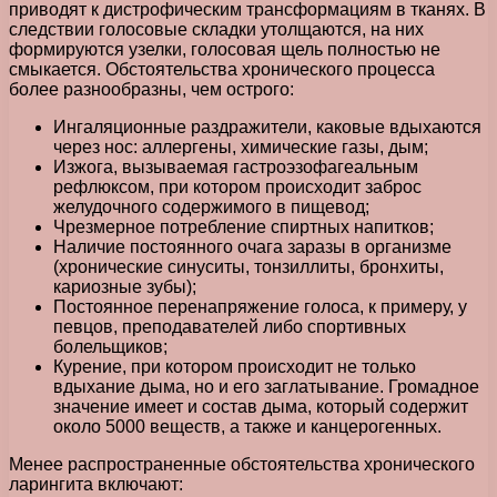
приводят к дистрофическим трансформациям в тканях. В
следствии голосовые складки утолщаются, на них
формируются узелки, голосовая щель полностью не
смыкается. Обстоятельства хронического процесса
более разнообразны, чем острого:
Ингаляционные раздражители, каковые вдыхаются
через нос: аллергены, химические газы, дым;
Изжога, вызываемая гастроэзофагеальным
рефлюксом, при котором происходит заброс
желудочного содержимого в пищевод;
Чрезмерное потребление спиртных напитков;
Наличие постоянного очага заразы в организме
(хронические синуситы, тонзиллиты, бронхиты,
кариозные зубы);
Постоянное перенапряжение голоса, к примеру, у
певцов, преподавателей либо спортивных
болельщиков;
Курение, при котором происходит не только
вдыхание дыма, но и его заглатывание. Громадное
значение имеет и состав дыма, который содержит
около 5000 веществ, а также и канцерогенных.
Менее распространенные обстоятельства хронического
ларингита включают: