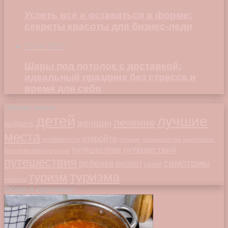
Успеть всё и оставаться в форме:
секреты красоты для бизнес-леди
23.04.2026
Шары под потолок с доставкой:
идеальный праздник без стресса и
время для себя
Облако меток
детей
лучшие
лечение
женщин
выбрать
места
откройте
особенности
питание
преимущества
приготовить
путешествий
путешествие
противозачаточные
путешествия
симптомы
ребенка
рецепт
салат
туризма
туризм
таблетки
Обзор в картинках