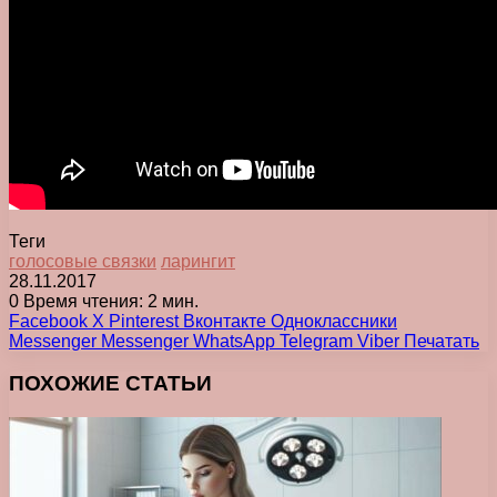
Теги
голосовые связки
ларингит
28.11.2017
0
Время чтения: 2 мин.
Facebook
X
Pinterest
Вконтакте
Одноклассники
Messenger
Messenger
WhatsApp
Telegram
Viber
Печатать
ПОХОЖИЕ СТАТЬИ