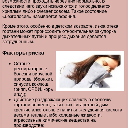
возможности проходить через них нормально. В
следствии чего звуки искажаются и голос делается
хриплым либо исчезает совсем. Такое состояние
«безголосия» называется афония.
Кроме этого, особенно в детском возрасте, из-за отека
гортани может происходить относительная закупорка
дыхательных путей и процесс дыхания делается
затрудненным.
Факторы риска
Острые
респираторные
болезни вирусной
природы (бронхит,
синусит, коклюш,
грипп, ОРВИ, корь
и т.д.);
Действие раздражающих слизистую оболочку
гортани веществ, таких, как сигаретный дым,
крепкие алкогольные напитки, желудочная кислота,
весьма тёплые либо холодные жидкости,
агрессивные химические вещества на
производстве;