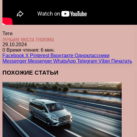
Теги
лучшие
места
туризма
29.10.2024
0
Время чтения: 6 мин.
Facebook
X
Pinterest
Вконтакте
Одноклассники
Messenger
Messenger
WhatsApp
Telegram
Viber
Печатать
ПОХОЖИЕ СТАТЬИ