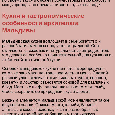
по своему вкусу и сможет прочувствовать всю красоту и
мощь природы во время активного отдыха на воде.
Кухня и гастрономические
особенности архипелага
Мальдивы
Мальдивская кухня
воплощает в себе богатство и
разнообразие местных продуктов и традиций. Она
отличается свежестью и натуральностью ингредиентов,
что делает ее особенно привлекательной для гурманов и
любителей экзотической кухни.
Основой мальдивской кухни являются морепродукты,
которые занимают центральное место в меню. Свежий
рыбный улов, включая такие виды, как тунец, снэппер,
креветки и лобстер, становятся основой для различных
блюд. Местные шеф-повары тщательно готовят рыбу,
чтобы сохранить ее природный вкус и аромат.
Важным элементом мальдивской кухни являются также
фрукты и овощи. Сочные манго, папайя, бананы,
ананасы и кокосы используются в разнообразных
десертах и коктейлях, добавляя им тропическую