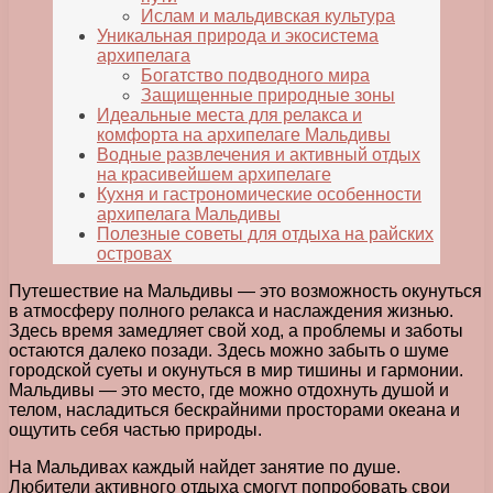
Ислам и мальдивская культура
Уникальная природа и экосистема
архипелага
Богатство подводного мира
Защищенные природные зоны
Идеальные места для релакса и
комфорта на архипелаге Мальдивы
Водные развлечения и активный отдых
на красивейшем архипелаге
Кухня и гастрономические особенности
архипелага Мальдивы
Полезные советы для отдыха на райских
островах
Путешествие на Мальдивы — это возможность окунуться
в атмосферу полного релакса и наслаждения жизнью.
Здесь время замедляет свой ход, а проблемы и заботы
остаются далеко позади. Здесь можно забыть о шуме
городской суеты и окунуться в мир тишины и гармонии.
Мальдивы — это место, где можно отдохнуть душой и
телом, насладиться бескрайними просторами океана и
ощутить себя частью природы.
На Мальдивах каждый найдет занятие по душе.
Любители активного отдыха смогут попробовать свои