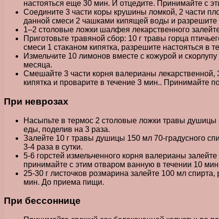
настояться еще 30 мин. И отцедите. Принимайте с эт
Соедините 3 части коры крушины ломкой, 2 части пл
данной смеси 2 чашками кипящей воды и разрешите на
1–2 столовые ложки шалфея лекарственного залейте 
Приготовьте травяной сбор: 10 г травы горца птичьег
смеси 1 стаканом кипятка, разрешите настояться в т
Измельчите 10 лимонов вместе с кожурой и скорлупу 
месяца.
Смешайте 3 части корня валерианы лекарственной, 3
кипятка и проварите в течение 3 мин.. Принимайте по
При неврозах
Насыпьте в термос 2 столовые ложки травы душицы и
еды, поделив на 3 раза.
Залейте 10 г травы душицы 150 мл 70-градусного спи
3-4 раза в сутки.
5-6 горстей измельченного корня валерианы залейте 
принимайте с этим отваром ванную в течении 10 мин.
25-30 г листочков розмарина залейте 100 мл спирта, 
мин. До приема пищи.
При бессоннице