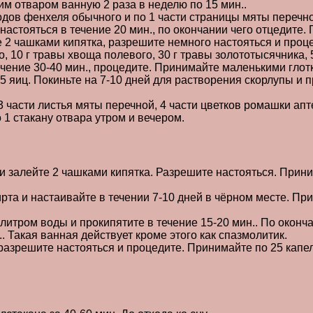
им отваром ванную 2 раза в неделю по 15 мин..
одов фенхеля обычного и по 1 части страницы мяты перечн
стояться в течение 20 мин., по окончании чего отцедите. 
2 чашками кипятка, разрешите немного настояться и процед
о, 10 г травы хвоща полевого, 30 г травы золототысячника,
ечение 30-40 мин., процедите. Принимайте маленькими глотк
5 яиц. Покиньте на 7-10 дней для растворения скорлупы и п
 части листья мяты перечной, 4 части цветков ромашки ап
 1 стакану отвара утром и вечером.
 залейте 2 чашками кипятка. Разрешите настояться. Прини
рта и настаивайте в течении 7-10 дней в чёрном месте. Пр
литром воды и прокипятите в течение 15-20 мин.. По оконч
. Такая ванная действует кроме этого как спазмолитик.
разрешите настояться и процедите. Принимайте по 25 капель