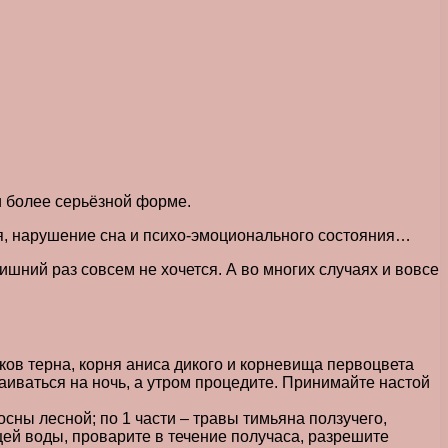
и более серьёзной форме.
ия, нарушение сна и психо-эмоционального состояния…
шний раз совсем не хочется. А во многих случаях и вовсе
ков терна, корня аниса дикого и корневища первоцвета
аиваться на ночь, а утром процедите. Принимайте настой
сны лесной; по 1 части – травы тимьяна ползучего,
щей воды, проварите в течение получаса, разрешите