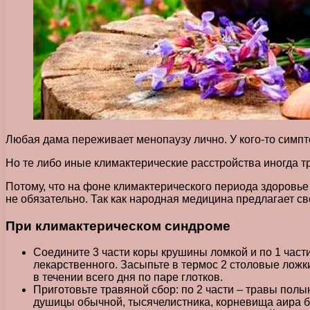
Любая дама переживает менопаузу лично. У кого-то симпт
Но те либо иные климактерические расстройства иногда 
Потому, что на фоне климактерического периода здоровье 
не обязательно. Так как народная медицина предлагает с
При климактерическом синдроме
Соедините 3 части коры крушины ломкой и по 1 части
лекарственного. Засыпьте в термос 2 столовые ложки
в течении всего дня по паре глотков.
Приготовьте травяной сбор: по 2 части – травы полы
душицы обычной, тысячелистника, корневища аира бо