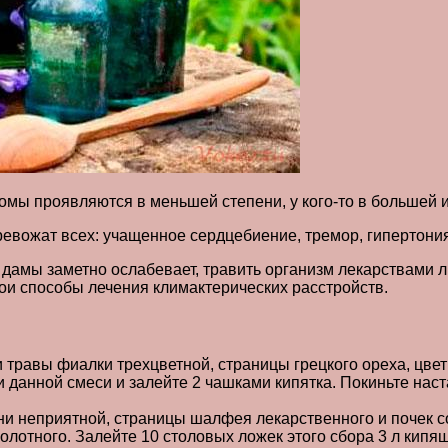
омы проявляются в меньшей степени, у кого-то в большей 
тревожат всех: учащенное сердцебиение, тремор, гипертон
дамы заметно ослабевает, травить организм лекарствами ли
вои способы лечения климактерических расстройств.
 травы фиалки трехцветной, страницы грецкого ореха, цвет
 данной смеси и залейте 2 чашками кипятка. Покиньте наст
ни неприятной, страницы шалфея лекарственного и почек со
лотного. Залейте 10 столовых ложек этого сбора 3 л кипя