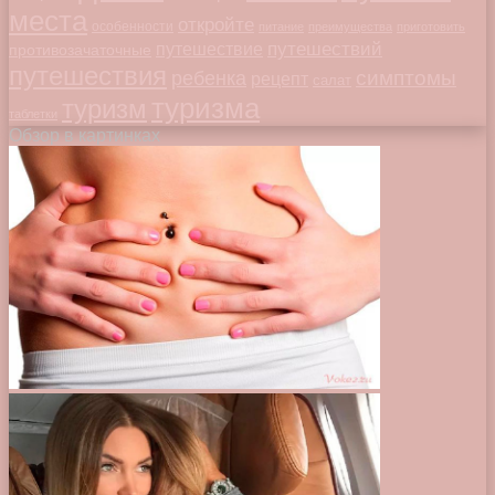
места
откройте
особенности
питание
преимущества
приготовить
путешествий
путешествие
противозачаточные
путешествия
симптомы
ребенка
рецепт
салат
туризма
туризм
таблетки
Обзор в картинках