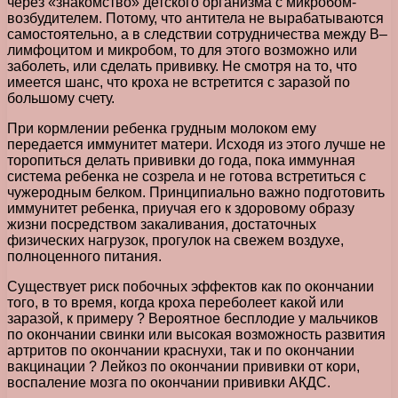
через «знакомство» детского организма с микробом-
возбудителем. Потому, что антитела не вырабатываются
самостоятельно, а в следствии сотрудничества между В–
лимфоцитом и микробом, то для этого возможно или
заболеть, или сделать прививку. Не смотря на то, что
имеется шанс, что кроха не встретится с заразой по
большому счету.
При кормлении ребенка грудным молоком ему
передается иммунитет матери. Исходя из этого лучше не
торопиться делать прививки до года, пока иммунная
система ребенка не созрела и не готова встретиться с
чужеродным белком. Принципиально важно подготовить
иммунитет ребенка, приучая его к здоровому образу
жизни посредством закаливания, достаточных
физических нагрузок, прогулок на свежем воздухе,
полноценного питания.
Существует риск побочных эффектов как по окончании
того, в то время, когда кроха переболеет какой или
заразой, к примеру ? Вероятное бесплодие у мальчиков
по окончании свинки или высокая возможность развития
артритов по окончании краснухи, так и по окончании
вакцинации ? Лейкоз по окончании прививки от кори,
воспаление мозга по окончании прививки АКДС.