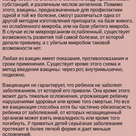
субстанций, и различным числом антигенов. Помимо
этого, вакцины, предназначенные для профилактики
одной и той же болезни, смогут различаться одна от
другой методом изготовления препарата: на базе живого,
но ослабленного микроба, или на базе убитого микроба.
В случае если микроорганизм ослабленный, существует
возможность развития той самой болезни, от которой
делали прививку, а с убитым микробом таковой
возможности нет.
Любая из вакцин имеет показания, противопоказания и
сроки применения. Существует кроме этого схема и
метод введения вакцины: через рот, внутримышечно,
подкожно.
Вакцинация не гарантирует, что ребенок не заболеет
заболеванием, от которой его привили. Она кроме этого
может дать тяжелые осложнения, угрожающие ребенку
нарушениями здоровья или кроме того смертью. Но все
же вакцинация способна хотя бы частично обезопасисть
ребенка от заболеваний, от которых незащищенный
организм может взять инвалидность или кроме того
погибнуть. У привитых детей серьёзная заболевание
протекает в более легкой форме и дает меньше
осложнений.