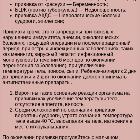
прививка от краснухи — Беременность;
БЦЖ (против туберкулеза) — Недоношенность;
прививка АКДС — Неврологические болезни,
судороги, эпилепсии;
Прививки кроме этого запрещены при тяжелых
нарушениях иммунитета, анемии, онкологических
болезнях, грядущей операции и в послеоперационный
период, при острых инфекционных заболеваниях, таких
как менингит, вирусный гепатит, инфекционный
мононуклеоз (в течении 6 месяцев по окончании
перенесения заболевания), при увеличении
температуры тела, поносе, сыпи. Ребенок-аллергик 2 дня
до прививки и 2 дня по окончании должен принимать
антигистаминные препараты.
Вероятны такие основные реакции организма на
прививки как увеличение температуры тела,
отсутствие аппетита, вялость.
Среди осложнений по окончании прививок
вероятны судороги, утрата сознания, температура
тела выше 40 °С, высыпания на теле, нагноения в
месте иглоукалывания.
По окончании прививки прогуляйтесь с малышом,