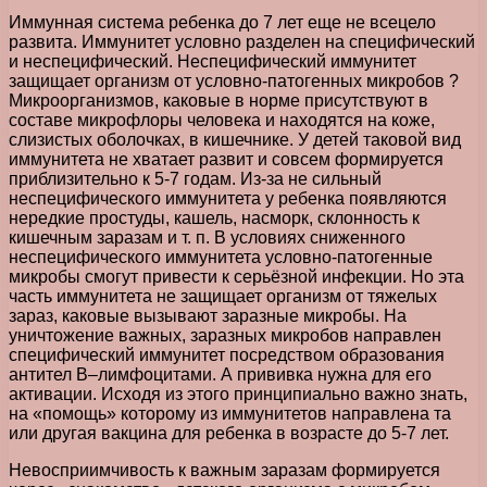
Иммунная система ребенка до 7 лет еще не всецело
развита. Иммунитет условно разделен на специфический
и неспецифический. Неспецифический иммунитет
защищает организм от условно-патогенных микробов ?
Микроорганизмов, каковые в норме присутствуют в
составе микрофлоры человека и находятся на коже,
слизистых оболочках, в кишечнике. У детей таковой вид
иммунитета не хватает развит и совсем формируется
приблизительно к 5-7 годам. Из-за не сильный
неспецифического иммунитета у ребенка появляются
нередкие простуды, кашель, насморк, склонность к
кишечным заразам и т. п. В условиях сниженного
неспецифического иммунитета условно-патогенные
микробы смогут привести к серьёзной инфекции. Но эта
часть иммунитета не защищает организм от тяжелых
зараз, каковые вызывают заразные микробы. На
уничтожение важных, заразных микробов направлен
специфический иммунитет посредством образования
антител В–лимфоцитами. А прививка нужна для его
активации. Исходя из этого принципиально важно знать,
на «помощь» которому из иммунитетов направлена та
или другая вакцина для ребенка в возрасте до 5-7 лет.
Невосприимчивость к важным заразам формируется