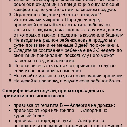
ребенок в ожидании на вакцинацию ощущал себя
комфортно, погуляйте с ним на свежем воздухе.
Ограничьте общение ребенка с людьми ?
Источниками микробов. Пара дней перед
прививкой попытайтесь сократить ребенка от
контакта с людьми, в частности – с другими детьми,
от которых он может подхватить какую-или бациллу.
Не вводите в рацион ребенка новые продукты в
сутки прививки и не меньше 3 дней по окончании.
Следите за состоянием ребенка еще 2-3 недели по
окончании прививания, поскольку у него может
развиться поздняя аллергия.
Не опасайтесь отказаться от прививки, в случае
если у вас появились сомнения.
Не купайте малыша в сутки по окончании прививки.
Не делайте прививку, в случае если ребенок болен.
Специфические случаи, при которых делать
прививки противопоказано:
прививка от гепатита B — Аллергия на дрожжи;
прививка от кори или гриппа — Аллергия на
куриный белок;
прививка от кори, краснухи — Аллергия на
антибиотики (неомицин, канамицин, стрептомицин);