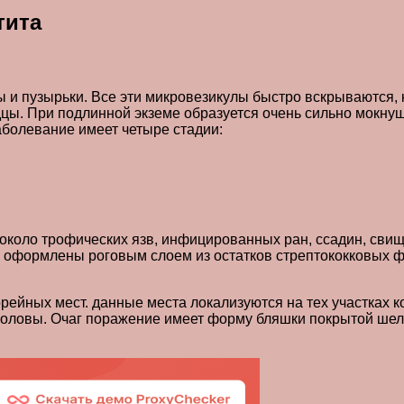
тита
 и пузырьки. Все эти микровезикулы быстро вскрываются, 
цы. При подлинной экземе образуется очень сильно мокнущ
аболевание имеет четыре стадии:
около трофических язв, инфицированных ран, ссадин, свищ
 оформлены роговым слоем из остатков стрептококковых ф
ейных мест. данные места локализуются на тех участках к
и головы. Очаг поражение имеет форму бляшки покрытой ше