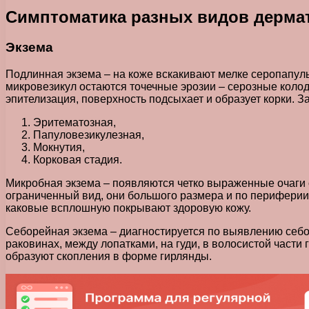
Симптоматика разных видов дерма
Экзема
Подлинная экзема – на коже вскакивают мелке серопапулы
микровезикул остаются точечные эрозии – серозные колод
эпителизация, поверхность подсыхает и образует корки. З
Эритематозная,
Папуловезикулезная,
Мокнутия,
Корковая стадия.
Микробная экзема – появляются четко выраженные очаги 
ограниченный вид, они большого размера и по периферии
каковые всплошную покрывают здоровую кожу.
Себорейная экзема – диагностируется по выявлению себор
раковинах, между лопатками, на гуди, в волосистой част
образуют скопления в форме гирлянды.