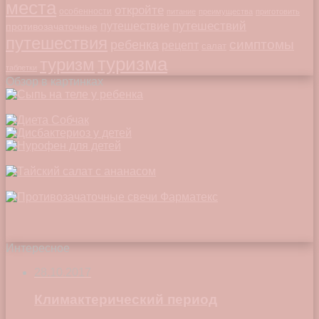
места
откройте
особенности
питание
преимущества
приготовить
путешествий
путешествие
противозачаточные
путешествия
симптомы
ребенка
рецепт
салат
туризма
туризм
таблетки
Обзор в картинках
Интересное
28.10.2017
Климактерический период