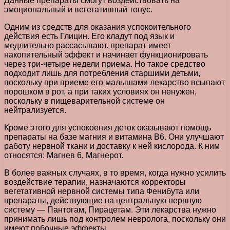
Данные препараты смогут воздействовать на
эмоциональный и вегетативный тонус.
Одним из средств для оказания успокоительного
действия есть Глицин. Его кладут под язык и
медлительно рассасывают. препарат имеет
накопительный эффект и начинает функционировать
через три-четыре недели приема. Но такое средство
подходит лишь для потребления старшими детьми,
поскольку при приеме его малышами лекарство всыпают
порошком в рот, а при таких условиях он ненужен,
поскольку в пищеварительной системе он
нейтрализуется.
Кроме этого для успокоения деток оказывают помощь
препараты на базе магния и витамина В6. Они улучшают
работу нервной ткани и доставку к ней кислорода. К ним
относятся: Магнев 6, Магнерот.
В более важных случаях, в то время, когда нужно усилить
воздействие терапии, назначаются корректоры
вегетативной нервной системы типа Фенибута или
препараты, действующие на центральную нервную
систему — Пантогам, Пирацетам. Эти лекарства нужно
принимать лишь под контролем невролога, поскольку они
имеют побочные эффекты.