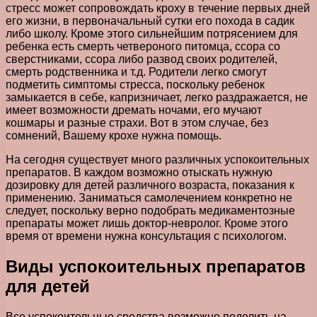
стресс может сопровождать кроху в течение первых дней
его жизни, в первоначальный сутки его похода в садик
либо школу. Кроме этого сильнейшим потрясением для
ребенка есть смерть четвероного питомца, ссора со
сверстниками, ссора либо развод своих родителей,
смерть родственника и т.д. Родители легко смогут
подметить симптомы стресса, поскольку ребенок
замыкается в себе, капризничает, легко раздражается, не
имеет возможности дремать ночами, его мучают
кошмары и разные страхи. Вот в этом случае, без
сомнений, Вашему крохе нужна помощь.
На сегодня существует много различных успокоительных
препаратов. В каждом возможно отыскать нужную
дозировку для детей различного возраста, показания к
применению. Заниматься самолечением конкретно не
следует, поскольку верно подобрать медикаментозные
препараты может лишь доктор-невролог. Кроме этого
время от времени нужна консультация с психологом.
Виды успокоительных препаратов
для детей
Все успокоительные средства возможно поделить на