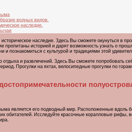
рыма
бразие водных видов.
мическое наследие.
бычаи
е историческое наследие. Здесь Вы сможете окунуться в пр
ние пропитаны историей и дарят возможность узнать о про
и и познакомиться с культурой и традициями этой удивител
отдыха и развлечений. Здесь Вы сможете попробовать себя
 период. Прогулки на яхтах, велосипедные прогулки по гор
 достопримечательности полуостров
ыма является его подводный мир. Расположенные вдоль бе
ких обитателей. Исследуйте красочные коралловые рифы, 
ира.