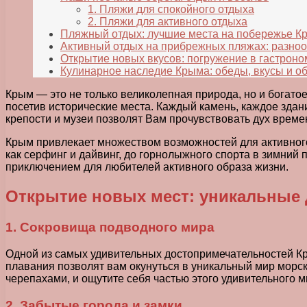
1. Пляжи для спокойного отдыха
2. Пляжи для активного отдыха
Пляжный отдых: лучшие места на побережье К
Активный отдых на прибрежных пляжах: разноо
Открытие новых вкусов: погружение в гастроно
Кулинарное наследие Крыма: обеды, вкусы и о
Крым — это не только великолепная природа, но и богато
посетив исторические места. Каждый камень, каждое зда
крепости и музеи позволят Вам прочувствовать дух времен
Крым привлекает множеством возможностей для активного 
как серфинг и дайвинг, до горнолыжного спорта в зимний
приключением для любителей активного образа жизни.
Открытие новых мест: уникальные
1. Сокровища подводного мира
Одной из самых удивительных достопримечательностей Кр
плавания позволят вам окунуться в уникальный мир морс
черепахами, и ощутите себя частью этого удивительного м
2. Забытые города и замки