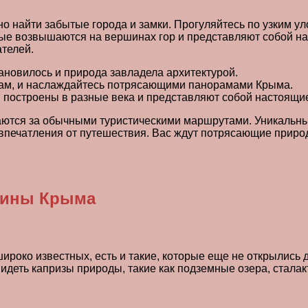
 найти забытые города и замки. Прогуляйтесь по узким уло
орые возвышаются на вершинах гор и представляют собой 
ателей.
ановилось и природа завладела архитектурой.
кам, и наслаждайтесь потрясающими панорамами Крыма.
и построены в разные века и представляют собой настоящи
аются за обычными туристическими маршрутами. Уникальны
впечатления от путешествия. Вас ждут потрясающие приро
жины Крыма
роко известных, есть и такие, которые еще не открылись
деть капризы природы, такие как подземные озера, сталак