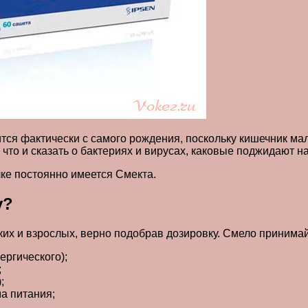
дится фактически с самого рождения, поскольку кишечник 
что и сказать о бактериях и вирусах, каковые поджидают н
чке постоянно имеется Смекта.
у?
лких и взрослых, верно подобрав дозировку. Смело принима
ергического);
;
;
а питания;