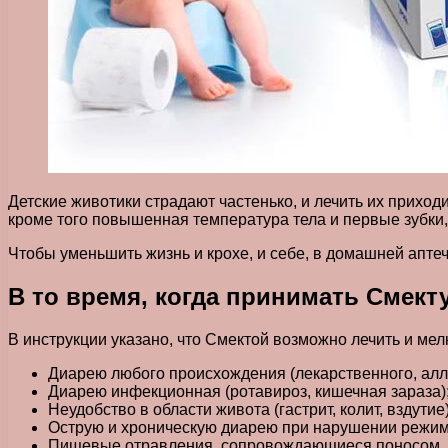
Детские животики страдают частенько, и лечить их прихо
кроме того повышенная температура тела и первые зубки, 
Чтобы уменьшить жизнь и крохе, и себе, в домашней апте
В то время, когда принимать Смект
В инструкции указано, что Смектой возможно лечить и ме
Диарею любого происхождения (лекарственного, алл
Диарею инфекционная (ротавироз, кишечная зараза)
Неудобство в области живота (гастрит, колит, вздутие)
Острую и хроническую диарею при нарушении режим
Пищевые отравления, сопровождающиеся поносом.