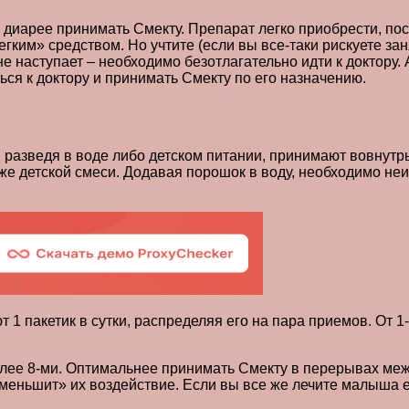
иарее принимать Смекту. Препарат легко приобрести, поск
легким» средством. Но учтите (если вы все-таки рискуете з
не наступает – необходимо безотлагательно идти к доктору.
ься к доктору и принимать Смекту по его назначению.
разведя в воде либо детском питании, принимают вовнутрь
о же детской смеси. Додавая порошок в воду, необходимо н
 пакетик в сутки, распределяя его на пара приемов. От 1-го
олее 8-ми. Оптимальнее принимать Смекту в перерывах межд
меньшит» их воздействие. Если вы все же лечите малыша е