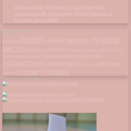
Шары под потолок с доставкой:
идеальный праздник без стресса и
время для себя
Облако меток
детей
лучшие
лечение
женщин
выбрать
места
откройте
особенности
питание
преимущества
приготовить
путешествий
путешествие
противозачаточные
путешествия
симптомы
ребенка
рецепт
салат
туризма
туризм
таблетки
Обзор в картинках