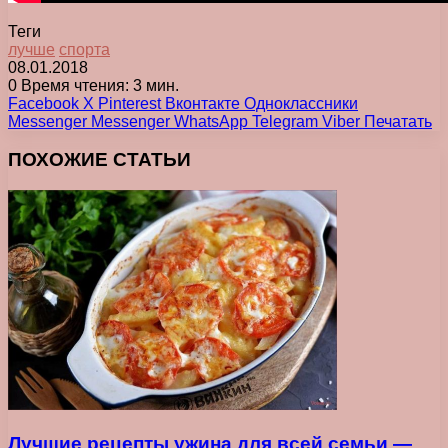
Теги
лучше
спорта
08.01.2018
0
Время чтения: 3 мин.
Facebook
X
Pinterest
Вконтакте
Одноклассники
Messenger
Messenger
WhatsApp
Telegram
Viber
Печатать
ПОХОЖИЕ СТАТЬИ
Лучшие рецепты ужина для всей семьи —