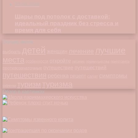
23.04.2026
Шары под потолок с доставкой:
идеальный праздник без стресса и
время для себя
Облако меток
детей
лучшие
лечение
женщин
выбрать
места
откройте
особенности
питание
преимущества
приготовить
путешествий
путешествие
противозачаточные
путешествия
симптомы
ребенка
рецепт
салат
туризма
туризм
таблетки
Обзор в картинках