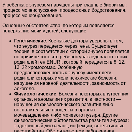
У ребенка с энурезом нарушены три главные биоритмы:
процесс мочеиспускания, процесс сна и бодрствования,
процесс мочеобразования.
Основные обстоятельства, по которым появляется
недержание мочи у детей, следующие:
Генетические
. Кое-какие доктора уверены в том,
что энурез передается через гены. Существует
теория, в соответствии с которой энурез появляется
по причине того, что ребенок унаследовал от своих
родителей ген ENURI, который передается в 8, 12,
13, 22 хромосомах. Особенную
предрасположенность к энурезу имеют дети,
родители которых имели психические болезни,
нарушения нервной деятельности, зависимость от
алкоголя.
Физиологические
. Болезни некоторых внутренних
органов, и аномалии их развития, в частности —
нарушения физиологического развития либо
воспалительные процессы в органах
мочевыделения либо мочевого пузыря. Другие
физиологические обстоятельства развития энуреза:
эндокринный дисбаланс, инфекции, вегетативные
расстройства. Обстоятельством заболевания