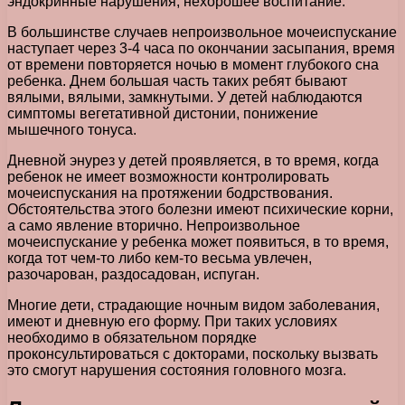
эндокринные нарушения, нехорошее воспитание.
В большинстве случаев непроизвольное мочеиспускание
наступает через 3-4 часа по окончании засыпания, время
от времени повторяется ночью в момент глубокого сна
ребенка. Днем большая часть таких ребят бывают
вялыми, вялыми, замкнутыми. У детей наблюдаются
симптомы вегетативной дистонии, понижение
мышечного тонуса.
Дневной энурез у детей проявляется, в то время, когда
ребенок не имеет возможности контролировать
мочеиспускания на протяжении бодрствования.
Обстоятельства этого болезни имеют психические корни,
а само явление вторично. Непроизвольное
мочеиспускание у ребенка может появиться, в то время,
когда тот чем-то либо кем-то весьма увлечен,
разочарован, раздосадован, испуган.
Многие дети, страдающие ночным видом заболевания,
имеют и дневную его форму. При таких условиях
необходимо в обязательном порядке
проконсультироваться с докторами, поскольку вызвать
это смогут нарушения состояния головного мозга.