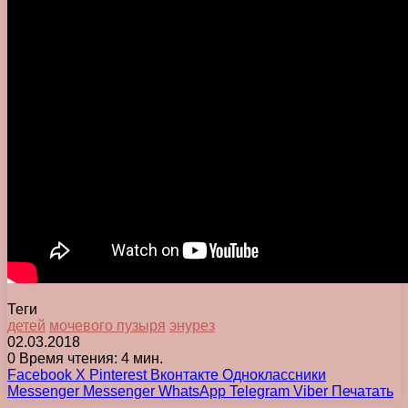
Теги
детей
мочевого пузыря
энурез
02.03.2018
0
Время чтения: 4 мин.
Facebook
X
Pinterest
Вконтакте
Одноклассники
Messenger
Messenger
WhatsApp
Telegram
Viber
Печатать