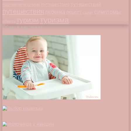
путешествий
путешествие
противозачаточные
путешествия
симптомы
ребенка
рецепт
салат
туризма
туризм
таблетки
Обзор в картинках