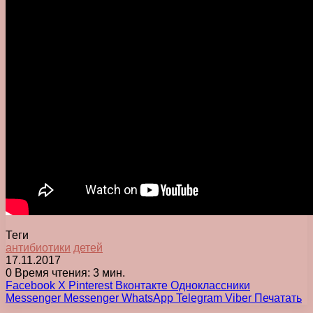
Теги
антибиотики
детей
17.11.2017
0
Время чтения: 3 мин.
Facebook
X
Pinterest
Вконтакте
Одноклассники
Messenger
Messenger
WhatsApp
Telegram
Viber
Печатать