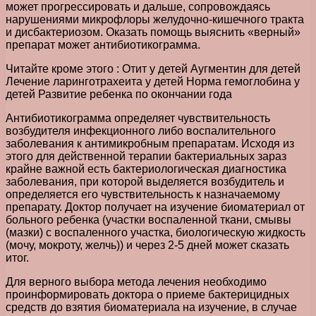
может прогрессировать и дальше, сопровождаясь
нарушениями микрофлоры желудочно-кишечного тракта
и дисбактериозом. Оказать помощь выяснить «верный»
препарат может антибиотикограмма.
Читайте кроме этого : Отит у детей Аугментин для детей
Лечение ларинготрахеита у детей Норма гемоглобина у
детей Развитие ребенка по окончании года
Антибиотикограмма определяет чувствительность
возбудителя инфекционного либо воспалительного
заболевания к антимикробным препаратам. Исходя из
этого для действенной терапии бактериальных зараз
крайне важной есть бактериологическая диагностика
заболевания, при которой выделяется возбудитель и
определяется его чувствительность к назначаемому
препарату. Доктор получает на изучение биоматериал от
больного ребенка (участки воспаленной ткани, смывы
(мазки) с воспаленного участка, биологическую жидкость
(мочу, мокроту, желчь)) и через 2-5 дней может сказать
итог.
Для верного выбора метода лечения необходимо
проинформировать доктора о приеме бактерицидных
средств до взятия биоматериала на изучение, в случае