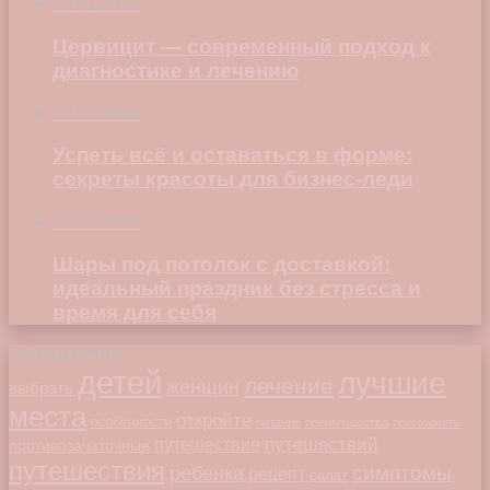
23.07.2026
Цервицит — современный подход к
диагностике и лечению
22.06.2026
Успеть всё и оставаться в форме:
секреты красоты для бизнес-леди
23.04.2026
Шары под потолок с доставкой:
идеальный праздник без стресса и
время для себя
Облако меток
детей
лучшие
лечение
женщин
выбрать
места
откройте
особенности
питание
преимущества
приготовить
путешествий
путешествие
противозачаточные
путешествия
симптомы
ребенка
рецепт
салат