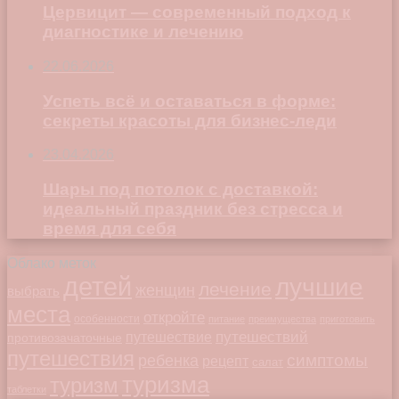
Цервицит — современный подход к
диагностике и лечению
22.06.2026
Успеть всё и оставаться в форме:
секреты красоты для бизнес-леди
23.04.2026
Шары под потолок с доставкой:
идеальный праздник без стресса и
время для себя
Облако меток
детей
лучшие
лечение
женщин
выбрать
места
откройте
особенности
питание
преимущества
приготовить
путешествий
путешествие
противозачаточные
путешествия
симптомы
ребенка
рецепт
салат
туризма
туризм
таблетки