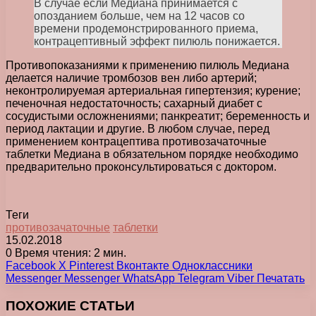
В случае если Медиана принимается с
опозданием больше, чем на 12 часов со
времени продемонстрированного приема,
контрацептивный эффект пилюль понижается.
Противопоказаниями к применению пилюль Медиана
делается наличие тромбозов вен либо артерий;
неконтролируемая артериальная гипертензия; курение;
печеночная недостаточность; сахарный диабет с
сосудистыми осложнениями; панкреатит; беременность и
период лактации и другие. В любом случае, перед
применением контрацептива противозачаточные
таблетки Медиана в обязательном порядке необходимо
предварительно проконсультироваться с доктором.
Теги
противозачаточные
таблетки
15.02.2018
0
Время чтения: 2 мин.
Facebook
X
Pinterest
Вконтакте
Одноклассники
Messenger
Messenger
WhatsApp
Telegram
Viber
Печатать
ПОХОЖИЕ СТАТЬИ