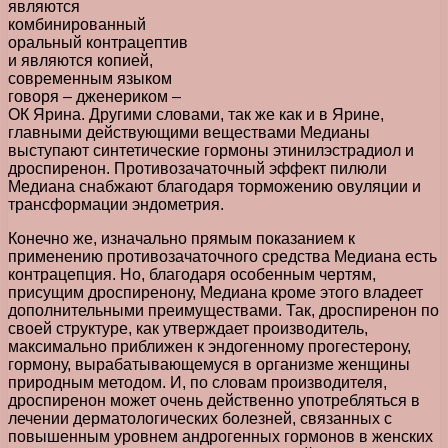
являются
комбинированный
оральный контрацептив
и являются копией,
современным языком
говоря – дженериком –
ОК Ярина. Другими словами, так же как и в Ярине,
главными действующими веществами Медианы
выступают синтетические гормоны этинилэстрадиол и
дроспиренон. Противозачаточный эффект пилюли
Медиана снабжают благодаря торможению овуляции и
трансформации эндометрия.
Конечно же, изначально прямым показанием к
применению противозачаточного средства Медиана есть
контрацепция. Но, благодаря особенным чертям,
присущим дроспиренону, Медиана кроме этого владеет
дополнительными преимуществами. Так, дроспиренон по
своей структуре, как утверждает производитель,
максимально приближен к эндогенному прогестерону,
гормону, вырабатывающемуся в организме женщины
природным методом. И, по словам производителя,
дроспиренон может очень действенно употребляться в
лечении дерматологических болезней, связанных с
повышенным уровнем андрогенных гормонов в женских