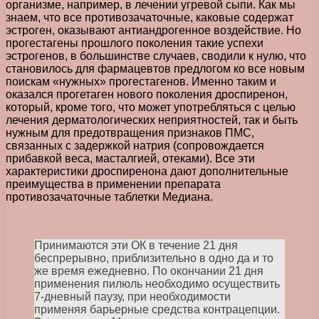
организме, например, в лечении угревой сыпи. Как мы
знаем, что все противозачаточные, каковые содержат
эстроген, оказывают антиандрогенное воздействие. Но
прогестагены прошлого поколения такие успехи
эстрогенов, в большинстве случаев, сводили к нулю, что
становилось для фармацевтов предлогом ко все новым
поискам «нужных» прогестагенов. Именно таким и
оказался прогетаген нового поколения дроспиренон,
который, кроме того, что может употребляться с целью
лечения дерматологических неприятностей, так и быть
нужным для предотвращения признаков ПМС,
связанных с задержкой натрия (сопровождается
прибавкой веса, масталгией, отеками). Все эти
характеристики дроспиренона дают дополнительные
преимущества в применении препарата
противозачаточные таблетки Медиана.
Принимаются эти ОК в течение 21 дня
беспрерывно, приблизительно в одно да и то
же время ежедневно. По окончании 21 дня
применения пилюль необходимо осуществить
7-дневный паузу, при необходимости
применяя барьерные средства контрацепции.