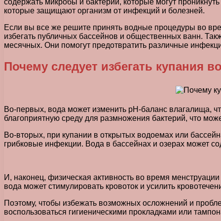
содержать микробы и бактерии, которые могут проникнуть
которые защищают организм от инфекций и болезней.
Если вы все же решите принять водные процедуры во вр
избегать публичных бассейнов и общественных ванн. Так
месячных. Они помогут предотвратить различные инфекц
Почему следует избегать купания в
Во-первых, вода может изменить pH-баланс влагалища, чт
благоприятную среду для размножения бактерий, что мож
Во-вторых, при купании в открытых водоемах или бассе
грибковые инфекции. Вода в бассейнах и озерах может со
И, наконец, физическая активность во время менструации
вода может стимулировать кровоток и усилить кровотечен
Поэтому, чтобы избежать возможных осложнений и пробле
воспользоваться гигиеническими прокладками или тампон