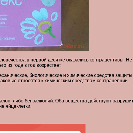
ловечества в первой десятке оказались контрацептивы. Не
о из года в год возрастает.
еханические, биологические и химические средства защит
каковые относятся к химическим средствам контрацепции.
налон, либо бензалконий. Оба вещества действуют разруши
ие яйцеклетки.