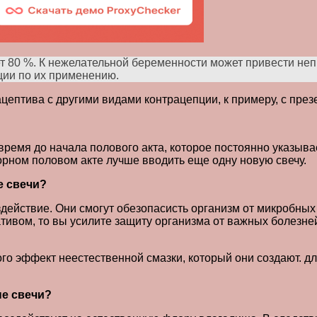
 80 %. К нежелательной беременности может привести неп
ции по их применению.
цептива с другими видами контрацепции, к примеру, с през
ремя до начала полового акта, которое постоянно указывае
орном половом акте лучше вводить еще одну новую свечу.
е свечи?
ействие. Они смогут обезопасисть организм от микробных 
тивом, то вы усилите защиту организма от важных болезне
го эффект неестественной смазки, который они создают. д
ые свечи?