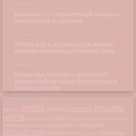
23.07.2026
Цервицит — современный подход к
диагностике и лечению
22.06.2026
Успеть всё и оставаться в форме:
секреты красоты для бизнес-леди
23.04.2026
Шары под потолок с доставкой:
идеальный праздник без стресса и
время для себя
Облако меток
детей
лучшие
лечение
женщин
выбрать
места
откройте
особенности
питание
преимущества
приготовить
путешествий
путешествие
противозачаточные
путешествия
симптомы
ребенка
рецепт
салат