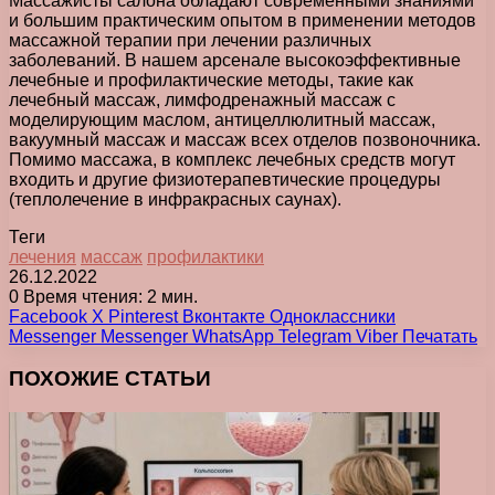
Массажисты салона обладают современными знаниями
и большим практическим опытом в применении методов
массажной терапии при лечении различных
заболеваний. В нашем арсенале высокоэффективные
лечебные и профилактические методы, такие как
лечебный массаж, лимфодренажный массаж с
моделирующим маслом, антицеллюлитный массаж,
вакуумный массаж и массаж всех отделов позвоночника.
Помимо массажа, в комплекс лечебных средств могут
входить и другие физиотерапевтические процедуры
(теплолечение в инфракрасных саунах).
Теги
лечения
массаж
профилактики
26.12.2022
0
Время чтения: 2 мин.
Facebook
X
Pinterest
Вконтакте
Одноклассники
Messenger
Messenger
WhatsApp
Telegram
Viber
Печатать
ПОХОЖИЕ СТАТЬИ