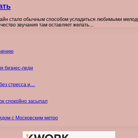
ать
йн стало обычным способом усладиться любимыми мелоди
качество звучания там оставляет желать…
ечению
ля бизнес-леди
без стресса и…
ок спокойно засыпал
ядом с Московским метро