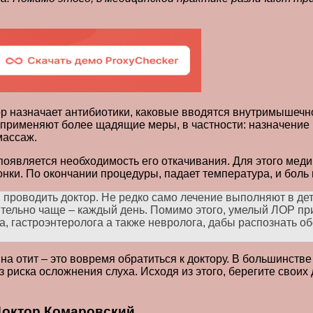
ор назначает антибиотики, каковые вводятся внутримышечно
о применяют более щадящие меры, в частности: назначение
массаж.
 появляется необходимость его откачивания. Для этого мед
ки. По окончании процедуры, падает температура, и боль в
н проводить доктор. Не редко само лечение выполняют в д
тельно чаще – каждый день. Помимо этого, умелый ЛОР при
, гастроэнтеролога а также невролога, дабы распознать об
и на отит – это вовремя обратиться к доктору. В большинст
з риска осложнения слуха. Исходя из этого, берегите свои
Доктор Комаровский