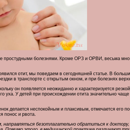
ще простудными болезнями. Кроме ОРЗ и ОРВИ, весьма мног
 появился отит, мы поведаем в сегодняшней статье. В больш
ездки в транспорте с открытым окном, и при болезнях верх
скольку он появляется неожиданно и характеризуется резк
го уха. У детей при происхождении отита значительно чаще
енок делается неспокойным и плаксивым, отмечается его п
я понос и рвота.
м, направляться безотлагательно обратиться к доктору
. Помимо этого, в медицинской практике различают три