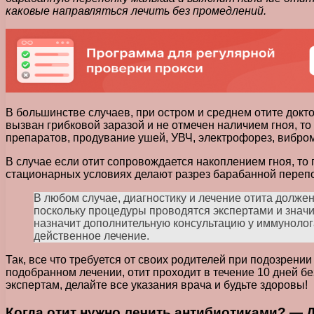
каковые направляться лечить без промедлений.
В большинстве случаев, при остром и среднем отите докт
вызван грибковой заразой и не отмечен наличием гноя, т
препаратов, продувание ушей, УВЧ, электрофорез, вибро
В случае если отит сопровождается накоплением гноя, то
стационарных условиях делают разрез барабанной перепон
В любом случае, диагностику и лечение отита долже
поскольку процедуры проводятся экспертами и значи
назначит дополнительную консультацию у иммунолога
действенное лечение.
Так, все что требуется от своих родителей при подозрени
подобранном лечении, отит проходит в течение 10 дней бе
экспертам, делайте все указания врача и будьте здоровы!
Когда отит нужно лечить антибиотиками? — 