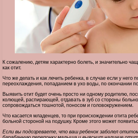
К сожалению, детям характерно болеть, и значительно ча
как отит.
Что же делать и как лечить ребенка, в случае если у него
переохлаждения, попаданием в ухо воды, по окончании по
Выявить отит будет очень просто ни одному родителю, по
колющей, распирающей, отдавать в зуб со стороны больно
сопровождаться тошнотой, поносом и головокружением.
Что касается младенцев, то при происхождении отита реб
больной стороной на подушку. Кроме этого может появитьс
Если вы подозреваете, что ваш ребенок заболел отито
барабанную перепонку малыша и выяснит наличие отита