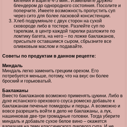
кипения и варите 4-5 мин.. Измельчите дружно
блендером до однородного состояния. Посолите и
поперчите. Имеете возможность пропустить суп
через сито для более ласковой консистенции.
Хлеб подрумяньте с двух сторон на сухой
сковороде либо в тостере. Разлейте суп по
тарелкам, в центр каждой тарелки разложите по
ломтику багета, на него – по ложке баклажанов,
присыпьте оставшимся сыром, сбрызните все
оливковым маслом и подавайте.
Советы по продуктам в данном рецепте:
Миндаль
Миндаль легко заменить грецким орехом. Его
потребуется меньше, потому, что на вкус он более
броский и горьковатый.
Баклажаны
Вместо баклажанов возможно применять цукини. Либо в
духе испанского орехового соуса ромеско добавьте к
баклажанам печеные помидоры и перцы. А возможно и
вовсе разрешить войти в дело не баклажаны, а лук,
нашинковав две-три громадные головки. Тогда уберите
миндаль и добавьте сухое белое вино – окажется
вариация на тему классического лукового супа. И не