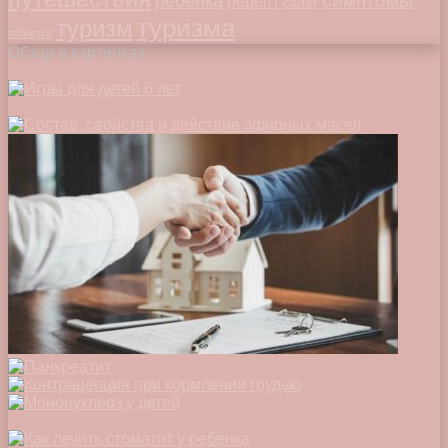
симптомы
ребенка
рецепт
салат
туризма
туризм
таблетки
Обзор в картинках