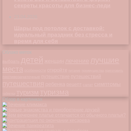
секреты красоты для бизнес-леди
23.04.2026
Шары под потолок с доставкой:
идеальный праздник без стресса и
время для себя
Облако меток
детей
лучшие
лечение
женщин
выбрать
места
откройте
особенности
питание
преимущества
приготовить
путешествий
путешествие
противозачаточные
путешествия
симптомы
ребенка
рецепт
салат
туризма
туризм
таблетки
Обзор в картинках